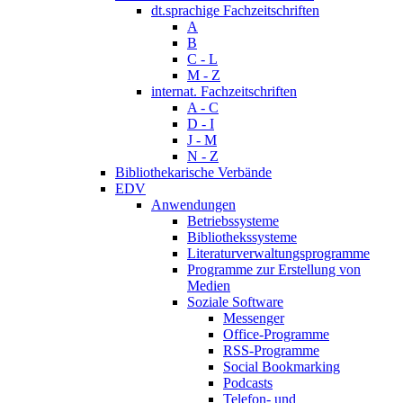
dt.sprachige Fachzeitschriften
A
B
C - L
M - Z
internat. Fachzeitschriften
A - C
D - I
J - M
N - Z
Bibliothekarische Verbände
EDV
Anwendungen
Betriebssysteme
Bibliothekssysteme
Literaturverwaltungsprogramme
Programme zur Erstellung von
Medien
Soziale Software
Messenger
Office-Programme
RSS-Programme
Social Bookmarking
Podcasts
Telefon- und