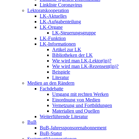
Linkliste Coronavirus
Lektoratskooperation
LK-Aktuelles
LK-Aufgabenteilung
LK-Organe
LK-Steuerungsgruppe
LK-Funktion
LK-Informationen
Artikel zur LK
Bibliotheken der LK
Wie wird man LK-Lektor(in)?
Wie wird man LK-Rezensent(in)?
Beispiele
Literatur
Medien an den Rändern
Fachdebatte
Umgang mit rechten Werken
Einordnung von Medien
Vernetzung und Fortbildungen
Materialien und Quellen
Weiterführende Literatur
BuB
BuB-Jahressponsorenabonnement
BuB-Statut
Systematikkooperationen