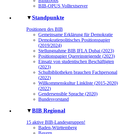
BiblioJobs
BIB-OPUS Volltextserver
▼
Standpunkte
Positionen des BIB
Gemeinsame Erklärung für Demokratie
Demokratiepolitisches Positionspapier
(2019/2024)
Stellungnahme BIB IFLA Dubai (2023)
Positionspapier Quereinsteigende (2023)
Einsatz von studentischen Beschäftigten
(2023)
Schulbibliotheken brauchen Fachpersonal
(2022)
Willkommenskultur Linkliste (2015-2020)
(2022)
Gendersensible Sprache (2020)
Bundesvorstand
▼
BIB Regional
15 aktive BIB-Landesgruppen!
Baden-Württemberg
Bayern