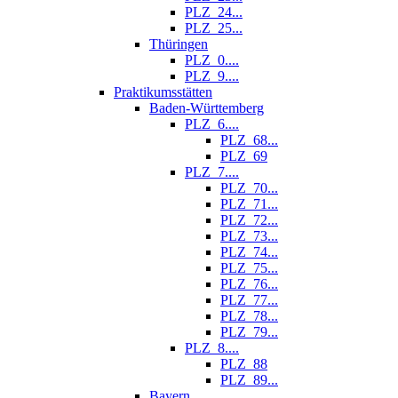
PLZ_24...
PLZ_25...
Thüringen
PLZ_0....
PLZ_9....
Praktikumsstätten
Baden-Württemberg
PLZ_6....
PLZ_68...
PLZ_69
PLZ_7....
PLZ_70...
PLZ_71...
PLZ_72...
PLZ_73...
PLZ_74...
PLZ_75...
PLZ_76...
PLZ_77...
PLZ_78...
PLZ_79...
PLZ_8....
PLZ_88
PLZ_89...
Bayern