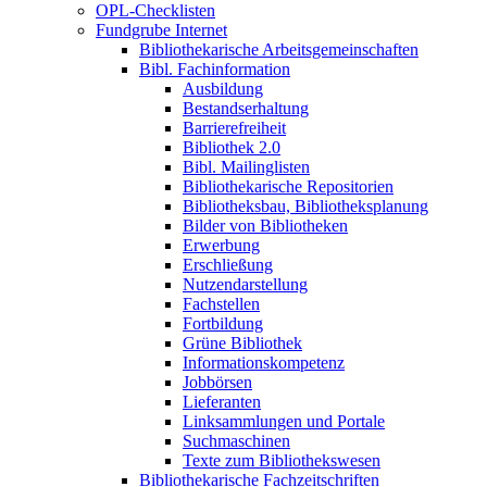
OPL-Checklisten
Fundgrube Internet
Bibliothekarische Arbeitsgemeinschaften
Bibl. Fachinformation
Ausbildung
Bestandserhaltung
Barrierefreiheit
Bibliothek 2.0
Bibl. Mailinglisten
Bibliothekarische Repositorien
Bibliotheksbau, Bibliotheksplanung
Bilder von Bibliotheken
Erwerbung
Erschließung
Nutzendarstellung
Fachstellen
Fortbildung
Grüne Bibliothek
Informationskompetenz
Jobbörsen
Lieferanten
Linksammlungen und Portale
Suchmaschinen
Texte zum Bibliothekswesen
Bibliothekarische Fachzeitschriften