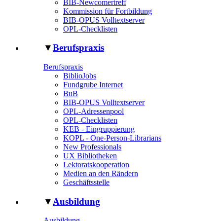
BIB-Newcomertreff
Kommission für Fortbildung
BIB-OPUS Volltextserver
OPL-Checklisten
▼
Berufspraxis
Berufspraxis
BiblioJobs
Fundgrube Internet
BuB
BIB-OPUS Volltextserver
OPL-Adressenpool
OPL-Checklisten
KEB - Eingruppierung
KOPL - One-Person-Librarians
New Professionals
UX Bibliotheken
Lektoratskooperation
Medien an den Rändern
Geschäftsstelle
▼
Ausbildung
Ausbildung