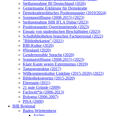
Stellungnahme BI Deutschland (2026)
Gemeinsame Erklärung für Demokratie
Demokratiepolitisches Positionspapier (2019/2024)
Sonntagsöffnung (2008-2015) (2023)
Stellungnahme BIB IFLA Dubai (2023)
Positionspapier Quereinsteigende (2023)
Einsatz von studentischen Beschäftigten (2023)
Schulbibliotheken brauchen Fachpersonal (2022)
"Bibliothekartag" (2021)
BIB-Kultur (2020)
#Neuland (2020)
Gendersensible Sprache (2020)
Sonntagsöffnung (2008-2015) (2023)
Klare Kante gegen Extremismus (2019)
Tagungsstruktur (2017)
Willkommenskultur Linkliste (2015-2020) (2022)
Bibliotheksgesetze (2015-2020)
Ehrenamt (2011)
21 gute Gründe (2009)
Fachwirt*in (2006-2013)
Bologna (2006-2007)
PISA (2000)
BIB Regional
Baden-Württemberg
Archiv