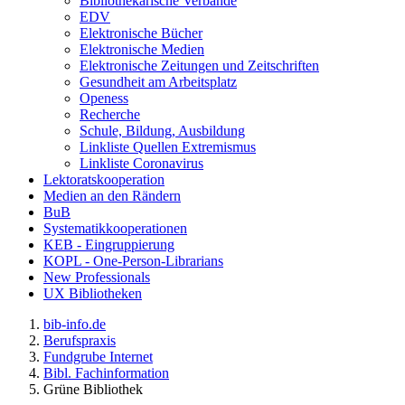
Bibliothekarische Verbände
EDV
Elektronische Bücher
Elektronische Medien
Elektronische Zeitungen und Zeitschriften
Gesundheit am Arbeitsplatz
Openess
Recherche
Schule, Bildung, Ausbildung
Linkliste Quellen Extremismus
Linkliste Coronavirus
Lektoratskooperation
Medien an den Rändern
BuB
Systematikkooperationen
KEB - Eingruppierung
KOPL - One-Person-Librarians
New Professionals
UX Bibliotheken
bib-info.de
Berufspraxis
Fundgrube Internet
Bibl. Fachinformation
Grüne Bibliothek