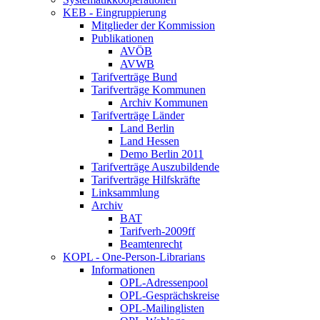
KEB - Eingruppierung
Mitglieder der Kommission
Publikationen
AVÖB
AVWB
Tarifverträge Bund
Tarifverträge Kommunen
Archiv Kommunen
Tarifverträge Länder
Land Berlin
Land Hessen
Demo Berlin 2011
Tarifverträge Auszubildende
Tarifverträge Hilfskräfte
Linksammlung
Archiv
BAT
Tarifverh-2009ff
Beamtenrecht
KOPL - One-Person-Librarians
Informationen
OPL-Adressenpool
OPL-Gesprächskreise
OPL-Mailinglisten