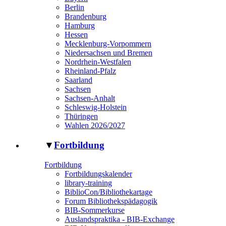
Berlin
Brandenburg
Hamburg
Hessen
Mecklenburg-Vorpommern
Niedersachsen und Bremen
Nordrhein-Westfalen
Rheinland-Pfalz
Saarland
Sachsen
Sachsen-Anhalt
Schleswig-Holstein
Thüringen
Wahlen 2026/2027
▼
Fortbildung
Fortbildung
Fortbildungskalender
library-training
BiblioCon/Bibliothekartage
Forum Bibliothekspädagogik
BIB-Sommerkurse
Auslandspraktika - BIB-Exchange