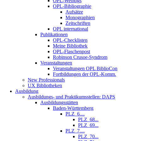
OPL-Weblogs
OPL-Bibliographie
Aufsätze
Monographien
Zeitschriften
OPL international
Publikationen
OPL-Checklisten
Meine Bibliothek
OPL-Flaschenpost
Robinson Crusoe-Syndrom
Veranstaltungen
Veranstaltungen OPL BiblioCon
Fortbildungen der OPL-Komm.
New Professionals
UX Bibliotheken
Ausbildung
Ausbildungs- und Praktikumsstellen: DAPS
Ausbildungsstätten
Baden-Württemberg
PLZ_6....
PLZ_68...
PLZ_69...
PLZ_7....
PLZ_70...