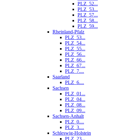
PLZ_52...
PLZ_53...
PLZ_57...
PLZ_58...
PLZ_59...
Rheinland-Pfalz
PLZ_53...
PLZ_54...
PLZ_55...
PLZ_56...
PLZ_66...
PLZ_67...
PLZ_7....
Saarland
PLZ_6....
Sachsen
PLZ_01...
PLZ_04...
PLZ_08...
PLZ_09...
Sachsen-Anhalt
PLZ_0....
PLZ_3....
Schleswig-Holstein
PLZ_23...