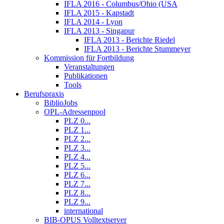
IFLA 2016 - Columbus/Ohio (USA
IFLA 2015 - Kapstadt
IFLA 2014 - Lyon
IFLA 2013 - Singapur
IFLA 2013 - Berichte Riedel
IFLA 2013 - Berichte Stummeyer
Kommission für Fortbildung
Veranstaltungen
Publikationen
Tools
Berufspraxis
BiblioJobs
OPL-Adressenpool
PLZ 0...
PLZ 1...
PLZ 2...
PLZ 3...
PLZ 4...
PLZ 5...
PLZ 6...
PLZ 7...
PLZ 8...
PLZ 9...
international
BIB-OPUS Volltextserver