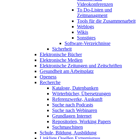
Videokonferenzen
To Do-Listen und
Zeitmanagment
Tools für die Zusammenarbeit
Weblogs
Wikis
Sonstiges
Software-Verzeichnisse
Sicherheit
Elektronische Bücher
Elektronische Medien
Elektronische Zeitungen und Zeitschriften
Gesundheit am Arbeitsplatz
Openess
Recherche
Kataloge, Datenbanken
Wörterbücher, Übersetzungen
Referenzwerke, Auskunft
Suche nach Podcasts
Suche nach Webinaren
Grundlagen Internet
Repositorien, Working Papers
Suchmaschinen
Schule, Bildung, Ausbildung
Linkliste Quellen Extremismus