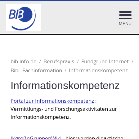
MENU
BiblioJobs
bib-info.de
Berufspraxis
Fundgrube Internet
OPL-Adressenpool
Bibl. Fachinformation
Informationskompetenz
BIB-OPUS Volltextserver
Informationskompetenz
OPL-Checklisten
Fundgrube Internet
Portal zur Informationskompetenz
:
Bibliothekarische Arbeitsgemeinschaften
Vermittlungs- und Forschungsaktivitäten zur
Bibl. Fachinformation
Informationskompetenz.
Ausbildung
IKgroßeGruppenWiki
- hier werden didaktische
Bestandserhaltung