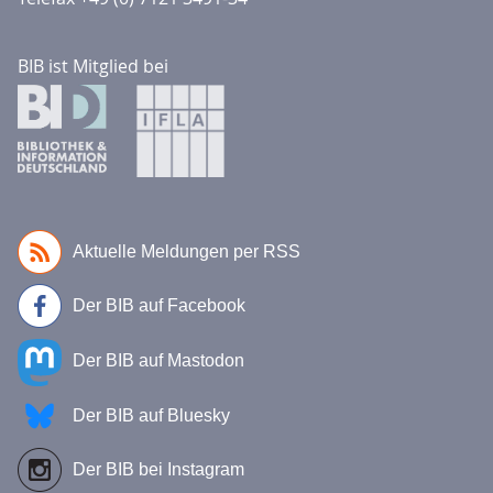
Openess
BIB ist Mitglied bei
Recherche
Schule, Bildung, Ausbildung
Linkliste Quellen Extremismus
Linkliste Coronavirus
Lektoratskooperation
Aktuelle Meldungen per RSS
Medien an den Rändern
Der BIB auf Facebook
BuB
Systematikkooperationen
Der BIB auf Mastodon
KEB - Eingruppierung
Der BIB auf Bluesky
KOPL - One-Person-Librarians
Der BIB bei Instagram
New Professionals