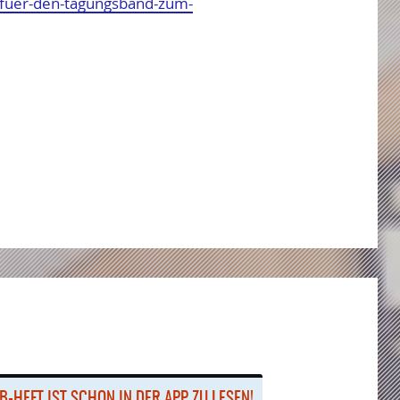
s-fuer-den-tagungsband-zum-
B-HEFT IST SCHON IN DER APP ZU LE­SEN!