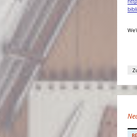
htt
bibl
We’
Z
Ne
BE