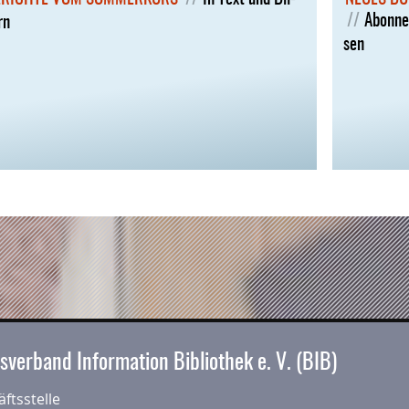
Abon­nen
rn
sen
sverband Information Bibliothek e. V. (BIB)
ftsstelle