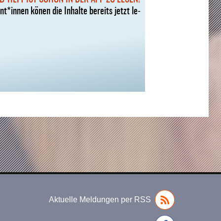
t*in­nen kö­nen die In­hal­te be­reits jetzt le­
Aktuelle Meldungen per RSS