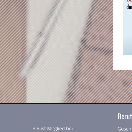
de
Beruf
BIB ist Mitglied bei
Geschä