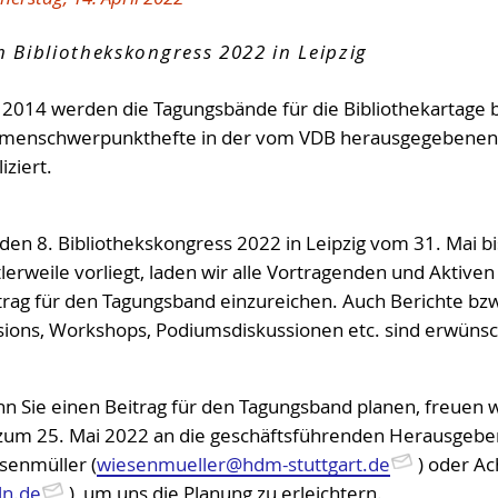
OPL-Checklisten
Geschäftsstelle
Niedersachsen und Bremen
Wahlen 2026/2027
 Bibliothekskongress 2022 in Leipzig
t 2014 werden die Tagungsbände für die Bibliothekartage b
menschwerpunkthefte in der vom VDB herausgegebenen O
iziert.
 den 8. Bibliothekskongress 2022 in Leipzig vom 31. Mai b
lerweile vorliegt, laden wir alle Vortragenden und Aktiven 
trag für den Tagungsband einzureichen. Auch Berichte 
sions, Workshops, Podiumsdiskussionen etc. sind erwünsc
n Sie einen Beitrag für den Tagungsband planen, freuen w
 zum 25. Mai 2022 an die geschäftsführenden Herausgebe
senmüller (
wiesenmueller@hdm-stuttgart.de
) oder A
ln.de
), um uns die Planung zu erleichtern.