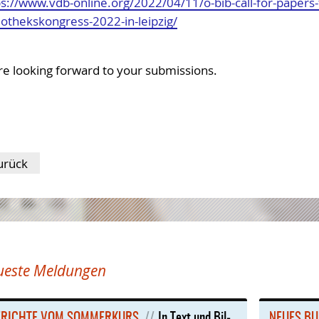
ps://www.vdb-online.org/2022/04/11/o-bib-call-for-paper
iothekskongress-2022-in-leipzig/
re looking forward to your submissions.
urück
ueste Meldungen
­RICH­TE VOM SOM­MER­KURS
In Text und Bil­
NEU­ES BU