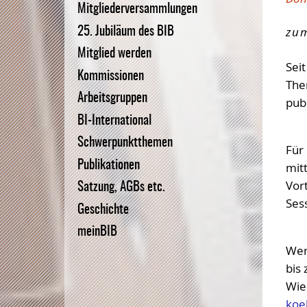
Mitgliederversammlungen
Bundesvorstand
BiblioJobs
zum
25. Jubiläum des BIB
BIB-OPUS Volltextserver
Mitglied werden
Sei
Kommissionen
The
Arbeitsgruppen
publ
BI-International
Schwerpunktthemen
Für
Publikationen
mitt
Vor
Satzung, AGBs etc.
Ses
Geschichte
meinBIB
Wen
bis
Wie
koe