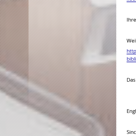
Ihre
Wei
htt
bibl
Das 
Engl
Sin