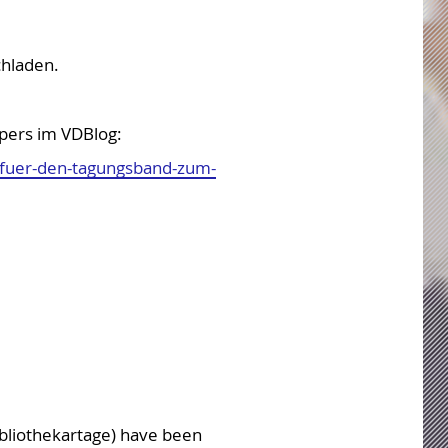
chladen.
apers im VDBlog:
s-fuer-den-tagungsband-zum-
ibliothekartage) have been