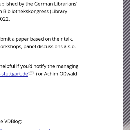
published by the German Librarians’
h Bibliothekskongress (Library
2022.
ubmit a paper based on their talk.
orkshops, panel discussions a.s.o.
helpful if you’d notify the managing
tuttgart.de
) or Achim Oßwald
he VDBlog: