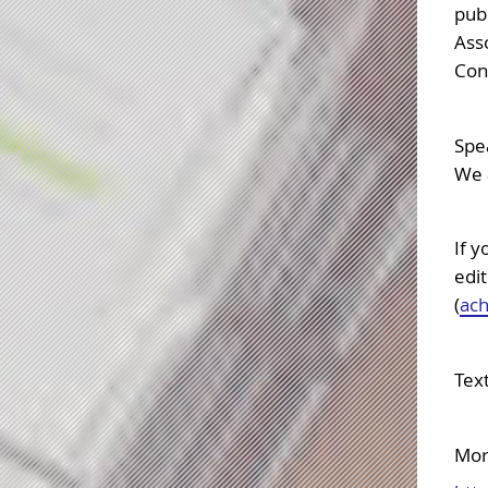
publ
Asso
Cong
Spea
We a
If y
edit
(
ach
Text
More