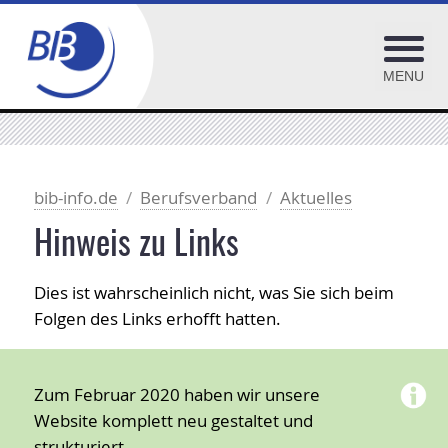
MENU
Bundesvorstand
Aktuelles
bib-info.de
Berufsverband
Aktuelles
Geschäftsstelle
Hinweis zu Links
Vereinsausschuss
Dies ist wahrscheinlich nicht, was Sie sich beim
Mitgliederversammlungen
Folgen des Links erhofft hatten.
25. Jubiläum des BIB
Mitglied werden
Kommissionen
Zum Februar 2020 haben wir unsere
Website komplett neu gestaltet und
Arbeitsgruppen
strukturiert.