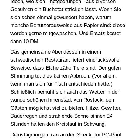
Ideen, wie sich - notgedrungen - aus diversen
Auslandspraktika - BIB-Exchange
Gebühren ein Buchetat stricken lässt. Wenn Sie
BIB-Newcomertreff
sich schon einmal gewundert haben, warum
Chancen-Konferenzen
manche Benutzerausweise aus Papier sind: diese
werden gerne mitgewaschen. Und Ersatz kostet
IFLA
dann 10 DM.
Kommission für Fortbildung
Das gemeinsame Abendessen in einem
schwedischen Restaurant liefert eindrucksvolle
Beweise, dass Elche zähe Tiere sind. Der guten
Stimmung tut dies keinen Abbruch. (Vor allem,
wenn man sich für Fisch entschieden hatte.)
Schließlich bemüht sich auch das Wetter in der
wunderschönen Innenstadt von Rostock, den
Gästen möglichst viel zu bieten, Hitze, Gewitter,
Dauerregen und strahlende Sonne binnen 24
Stunden halten den Kreislauf in Schwung.
Dienstagmorgen, ran an den Speck. Im PC-Pool