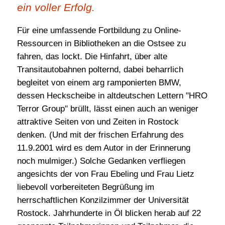
ein voller Erfolg.
Sommerkurs 2025
Für eine umfassende Fortbildung zu Online-
Sommerkurs 2024
Ressourcen in Bibliotheken an die Ostsee zu
Sommerkurs 23 - Neuauflage 24
fahren, das lockt. Die Hinfahrt, über alte
Transitautobahnen polternd, dabei beharrlich
BIB-Sommerkurs 2023
begleitet von einem arg ramponierten BMW,
Archiv der Sommerkurse
dessen Heckscheibe in altdeutschen Lettern "HRO
BIB-Sommerkurs 2022
Terror Group" brüllt, lässt einen auch an weniger
attraktive Seiten von und Zeiten in Rostock
BIB-Sommerkurs 2021
denken. (Und mit der frischen Erfahrung des
BIB-Sommerkurs 2020
11.9.2001 wird es dem Autor in der Erinnerung
BIB-Sommerkurs 2019
noch mulmiger.) Solche Gedanken verfliegen
angesichts der von Frau Ebeling und Frau Lietz
BIB-Sommerkurs 2018
liebevoll vorbereiteten Begrüßung im
BIB-Sommerkurs 2017
herrschaftlichen Konzilzimmer der Universität
BIB-Sommerkurs 2016
Rostock. Jahrhunderte in Öl blicken herab auf 22