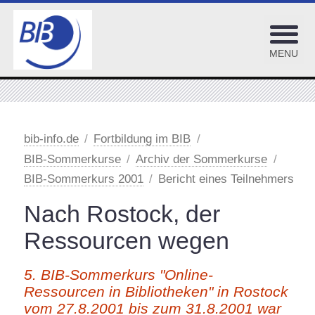
MENU
Kooperation
Fortbildungskalender
bib-info.de
Fortbildung im BIB
BIB-Sommerkurse
Archiv der Sommerkurse
library-training
BIB-Sommerkurs 2001
Bericht eines Teilnehmers
BiblioCon/Bibliothekartage
Nach Rostock, der
Forum Bibliothekspädagogik
Ressourcen wegen
#vBIB
Frankfurter Buchmesse
5. BIB-Sommerkurs "Online-
BIB-Sommerkurse
Ressourcen in Bibliotheken" in Rostock
vom 27.8.2001 bis zum 31.8.2001 war
Sommerkurs 2026