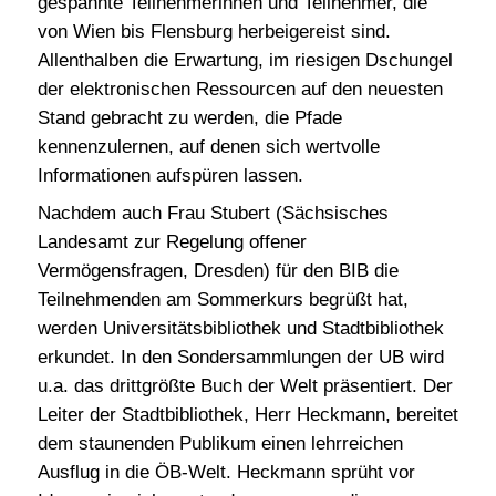
gespannte Teilnehmerinnen und Teilnehmer, die
BIB-Sommerkurs 2015
von Wien bis Flensburg herbeigereist sind.
BIB-Sommerkurs 2014
Allenthalben die Erwartung, im riesigen Dschungel
der elektronischen Ressourcen auf den neuesten
BIB-Sommerkurs 2013
Stand gebracht zu werden, die Pfade
BIB-Sommerkurs 2012
kennenzulernen, auf denen sich wertvolle
BIB-Sommerkurs 2011
Informationen aufspüren lassen.
BIB-Sommerkurs 2010
Nachdem auch Frau Stubert (Sächsisches
Landesamt zur Regelung offener
BIB-Sommerkurs 2008
Vermögensfragen, Dresden) für den BIB die
BIB-Sommerkurs 2004
Teilnehmenden am Sommerkurs begrüßt hat,
BIB-Sommerkurs 2002
werden Universitätsbibliothek und Stadtbibliothek
erkundet. In den Sondersammlungen der UB wird
BIB-Sommerkurs 2001
u.a. das drittgrößte Buch der Welt präsentiert. Der
Bericht eines Teilnehmers
Leiter der Stadtbibliothek, Herr Heckmann, bereitet
dem staunenden Publikum einen lehrreichen
FaMI-Tage
Ausflug in die ÖB-Welt. Heckmann sprüht vor