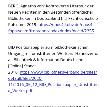
BuB
BERG, Agnetha von: Kontroverse Literatur der
Systematikkooperationen
Neuen Rechten in den Beständen öffentlicher
Bibliotheken in Deutschland [...] Fachhochschule
KEB - Eingruppierung
Potsdam. 2019.
https://opus4.kobv.de/opus4-
KOPL - One-Person-Librarians
fhpotsdam/frontdoor/index/index/docId/2355
New Professionals
UX Bibliotheken
BID Positionspapier zum bibliothekarischen
Umgang mit umstrittenen Werken. Hannover u.
a.: Bibliothek & Information Deutschland.
[Online] Stand:
2016.
https://www.bibliotheksverband.de/sites/
default/files/2020-
11/2016_05_12_BID_Positionspapier_Umstritten
e_Werke.pdf