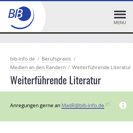
MENU
BiblioJobs
OPL-Adressenpool
bib-info.de
Berufspraxis
Medien an den Rändern
Weiterführende Literatur
BIB-OPUS Volltextserver
OPL-Checklisten
Weiterführende Literatur
Fundgrube Internet
Lektoratskooperation
Anregungen gerne an
MadR@bib-info.de
Medien an den Rändern
Fachdebatte
Weiterführende Literatur