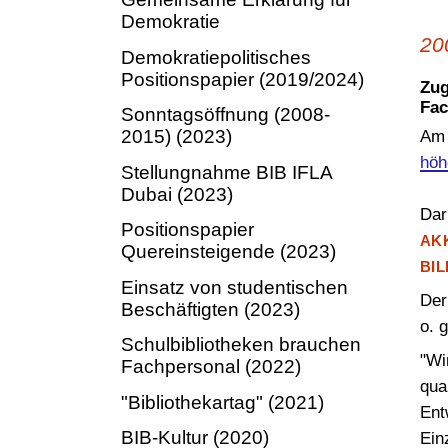
Demokratie
Bundesvorstand
BiblioJobs
20
Demokratiepolitisches
BIB-OPUS Volltextserver
Positionspapier (2019/2024)
Zug
Fa
Sonntagsöffnung (2008-
2015) (2023)
Am 
höh
Stellungnahme BIB IFLA
Dubai (2023)
Dar
Positionspapier
AK
Quereinsteigende (2023)
BI
Einsatz von studentischen
Der
Beschäftigten (2023)
o. 
Schulbibliotheken brauchen
"Wi
Fachpersonal (2022)
qua
"Bibliothekartag" (2021)
Ent
BIB-Kultur (2020)
Ein