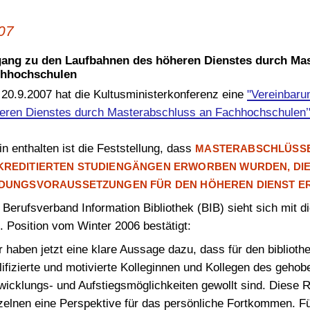
OPL-Checklisten
Geschäftsstelle
Niedersachsen und Bremen
Wahlen 2026/2027
07
ang zu den Laufbahnen des höheren Dienstes durch Ma
chhochschulen
20.9.2007 hat die Kultusministerkonferenz eine
"Vereinbaru
eren Dienstes durch Masterabschluss an Fachhochschulen’
in enthalten ist die Feststellung, dass
MASTERABSCHLÜSSE 
KREDITIERTEN STUDIENGÄNGEN ERWORBEN WURDEN, DIE
LDUNGSVORAUSSETZUNGEN FÜR DEN HÖHEREN DIENST E
 Berufsverband Information Bibliothek (BIB) sieht sich mit d
g. Position vom Winter 2006 bestätigt:
r haben jetzt eine klare Aussage dazu, dass für den biblio
lifizierte und motivierte Kolleginnen und Kollegen des geh
wicklungs- und Aufstiegsmöglichkeiten gewollt sind. Diese R
zelnen eine Perspektive für das persönliche Fortkommen. Für 