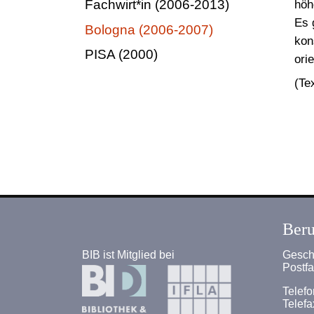
Fachwirt*in (2006-2013)
höh
Es 
Bologna (2006-2007)
kon
PISA (2000)
ori
(Te
Beru
BIB ist Mitglied bei
Geschä
Postf
Telefo
Telefa