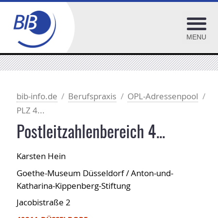
MENU
BiblioJobs
OPL-Adressenpool
bib-info.de
Berufspraxis
OPL-Adressenpool
PLZ 4...
PLZ 0...
PLZ 1...
Postleitzahlenbereich 4...
PLZ 2...
Karsten Hein
PLZ 3...
Goethe-Museum Düsseldorf / Anton-und-
PLZ 4...
Katharina-Kippenberg-Stiftung
PLZ 5...
Jacobistraße 2
PLZ 6...