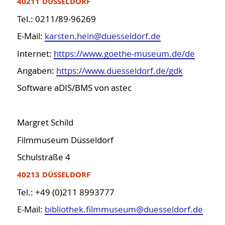
40211 DÜSSELDORF
PLZ 7...
Tel.: 0211/89-96269
PLZ 8...
E-Mail:
karsten.hein@duesseldorf.de
PLZ 9...
international
Internet:
https://www.goethe-museum.de/de
Angaben:
https://www.duesseldorf.de/gdk
BIB-OPUS Volltextserver
Software aDIS/BMS von astec
OPL-Checklisten
Fundgrube Internet
Lektoratskooperation
Margret Schild
Medien an den Rändern
Filmmuseum Düsseldorf
BuB
Schulstraße 4
Systematikkooperationen
40213 DÜSSELDORF
KEB - Eingruppierung
Tel.: +49 (0)211 8993777
KOPL - One-Person-Librarians
E-Mail:
bibliothek.filmmuseum@duesseldorf.de
New Professionals