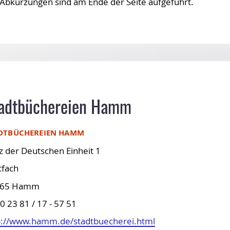
OPL-Checklisten
 Abkürzungen sind am Ende der Seite aufgeführt.
Geschäftsstelle
Niedersachsen und Bremen
Wahlen 2026/2027
adtbüchereien Hamm
DTBÜCHEREIEN HAMM
z der Deutschen Einheit 1
tfach
065 Hamm
0 23 81 / 17 - 57 51
p://www.hamm.de/stadtbuecherei.html