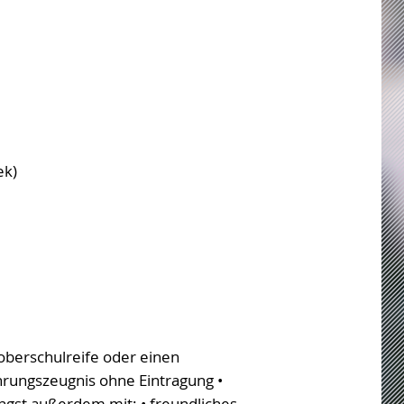
ek)
oberschulreife oder einen
hrungszeugnis ohne Eintragung •
gst außerdem mit: • freundliches