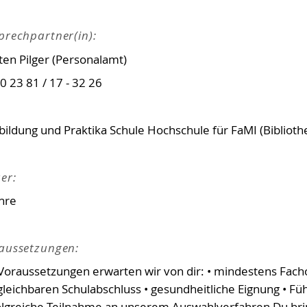
prechpartner(in):
ten Pilger (Personalamt)
 0 23 81 / 17 - 32 26
bildung und Praktika Schule Hochschule für FaMI (Biblioth
er:
ahre
aussetzungen:
 Voraussetzungen erwarten wir von dir: • mindestens Fach
gleichbaren Schulabschluss • gesundheitliche Eignung • Fü
olgreiche Teilnahme an unserem Auswahlverfahren Du brin