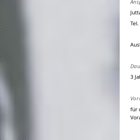
Ans
Jutt
Tel.
Aus
Dau
3 J
Vor
für 
Vor