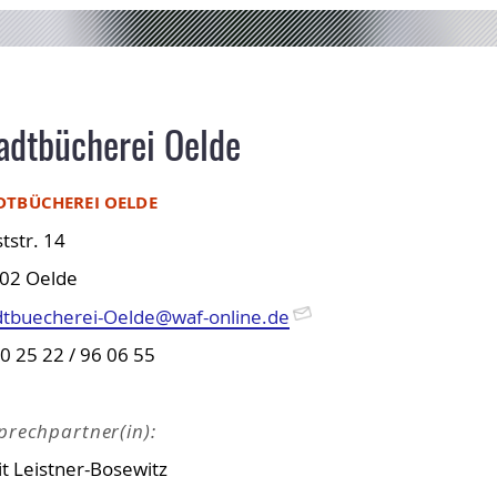
adtbücherei Oelde
DTBÜCHEREI OELDE
tstr. 14
02 Oelde
dtbuecherei-Oelde@waf-online.de
 0 25 22 / 96 06 55
prechpartner(in):
it Leistner-Bosewitz