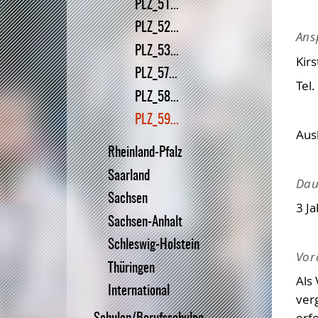
PLZ_51...
PLZ_52...
Ans
PLZ_53...
Kirs
PLZ_57...
Tel.
PLZ_58...
PLZ_59...
Aus
Rheinland-Pfalz
Saarland
Dau
Sachsen
3 J
Sachsen-Anhalt
Schleswig-Holstein
Vor
Thüringen
Als
International
ver
erf