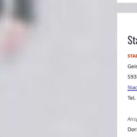
St
STA
Geis
593
Sta
Tel.
Ans
Dor