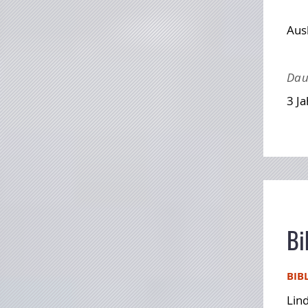
Ausb
Dau
3 J
Bi
BIB
Lin