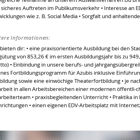
 sicheres Auftreten im Publikumsverkehr • Interesse an 
icklungen wie z. B. Social Media • Sorgfalt und anhaltend
tere Informationen:
 bieten dir: • eine praxisorientierte Ausbildung bei den 
gütung von 853,26 € im ersten Ausbildungsjahr bis zu 949,
utto) • Einbindung in unsere berufs- und jahrgangsübergre
enes Fortbildungsprogramm für Azubis inklusive Einführu
bildung sowie eine einwöchige Theaterfortbildung • je na
rbeit in allen Arbeitsbereichen einer modernen öffentli-che
arbeiterteam • praxisbegleitenden Unterricht • Praktika i
hrichtungen • einen eigenen EDV-Arbeitsplatz mit Interne