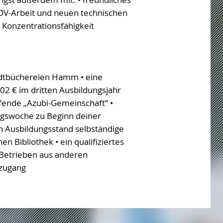
EDV-Arbeit und neuen technischen
e Konzentrationsfähigkeit
Stadtbüchereien Hamm • eine
02 € im dritten Ausbildungsjahr
ifende „Azubi-Gemeinschaft“ •
ngswoche zu Beginn deiner
ch Ausbildungsstand selbständige
n Bibliothek • ein qualifiziertes
n Betrieben aus anderen
tzugang