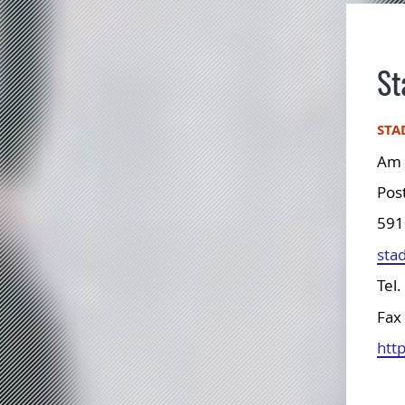
St
STA
Am 
Pos
591
sta
Tel.
Fax 
htt