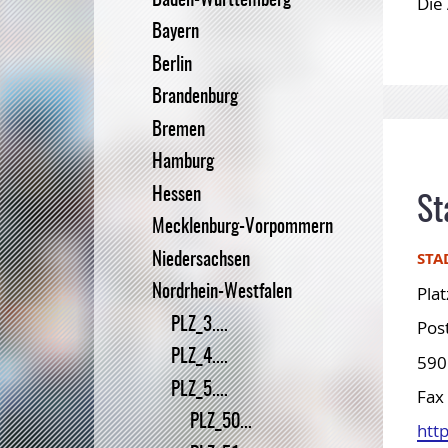
Baden-Württemberg
Die
Bundesvorstand
BiblioJobs
Bayern
Berlin
BIB-OPUS Volltextserver
Brandenburg
Bremen
Hamburg
Hessen
St
Mecklenburg-Vorpommern
STA
Niedersachsen
Plat
Nordrhein-Westfalen
PLZ_3....
Pos
PLZ_4....
59
PLZ_5....
Fax 
PLZ_50...
htt