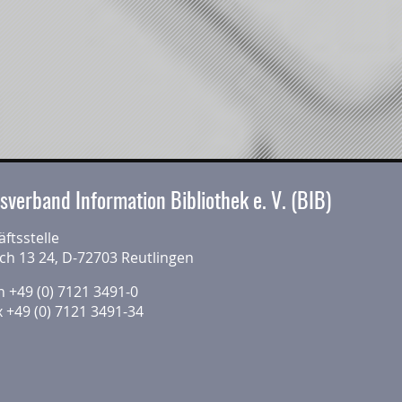
sverband Information Bibliothek e. V. (BIB)
ftsstelle
ch 13 24, D-72703 Reutlingen
n +49 (0) 7121 3491-0
x +49 (0) 7121 3491-34