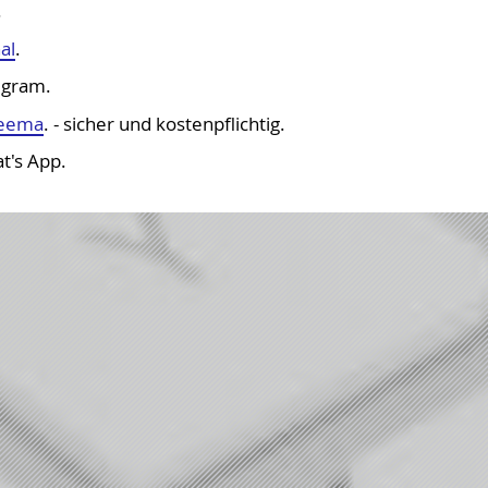
OPL-Checklisten
.
Geschäftsstelle
Niedersachsen und Bremen
Wahlen 2026/2027
al
.
egram.
eema
. - sicher und kostenpflichtig.
t's App.