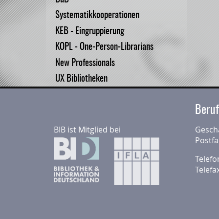
Systematikkooperationen
KEB - Eingruppierung
KOPL - One-Person-Librarians
New Professionals
UX Bibliotheken
Beruf
BIB ist Mitglied bei
Geschä
Postfa
Telefo
Telefa