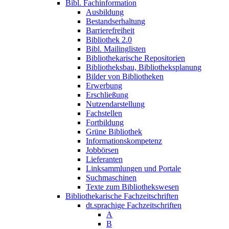
Bibl. Fachinformation
Ausbildung
Bestandserhaltung
Barrierefreiheit
Bibliothek 2.0
Bibl. Mailinglisten
Bibliothekarische Repositorien
Bibliotheksbau, Bibliotheksplanung
Bilder von Bibliotheken
Erwerbung
Erschließung
Nutzendarstellung
Fachstellen
Fortbildung
Grüne Bibliothek
Informationskompetenz
Jobbörsen
Lieferanten
Linksammlungen und Portale
Suchmaschinen
Texte zum Bibliothekswesen
Bibliothekarische Fachzeitschriften
dt.sprachige Fachzeitschriften
A
B