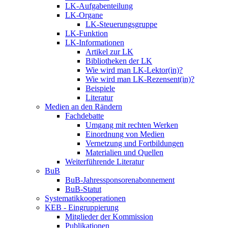
LK-Aufgabenteilung
LK-Organe
LK-Steuerungsgruppe
LK-Funktion
LK-Informationen
Artikel zur LK
Bibliotheken der LK
Wie wird man LK-Lektor(in)?
Wie wird man LK-Rezensent(in)?
Beispiele
Literatur
Medien an den Rändern
Fachdebatte
Umgang mit rechten Werken
Einordnung von Medien
Vernetzung und Fortbildungen
Materialien und Quellen
Weiterführende Literatur
BuB
BuB-Jahressponsorenabonnement
BuB-Statut
Systematikkooperationen
KEB - Eingruppierung
Mitglieder der Kommission
Publikationen