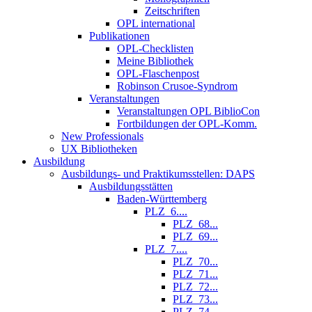
Zeitschriften
OPL international
Publikationen
OPL-Checklisten
Meine Bibliothek
OPL-Flaschenpost
Robinson Crusoe-Syndrom
Veranstaltungen
Veranstaltungen OPL BiblioCon
Fortbildungen der OPL-Komm.
New Professionals
UX Bibliotheken
Ausbildung
Ausbildungs- und Praktikumsstellen: DAPS
Ausbildungsstätten
Baden-Württemberg
PLZ_6....
PLZ_68...
PLZ_69...
PLZ_7....
PLZ_70...
PLZ_71...
PLZ_72...
PLZ_73...
PLZ_74...