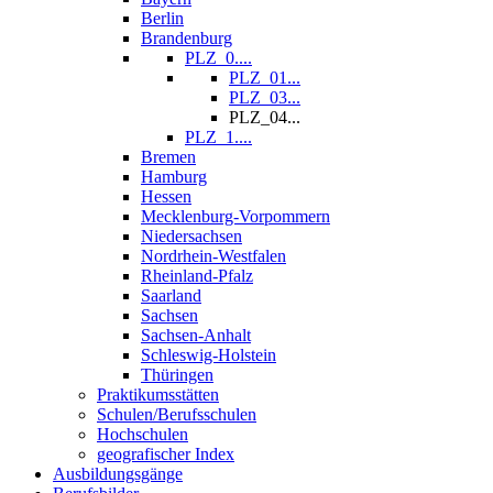
Berlin
Brandenburg
PLZ_0....
PLZ_01...
PLZ_03...
PLZ_04...
PLZ_1....
Bremen
Hamburg
Hessen
Mecklenburg-Vorpommern
Niedersachsen
Nordrhein-Westfalen
Rheinland-Pfalz
Saarland
Sachsen
Sachsen-Anhalt
Schleswig-Holstein
Thüringen
Praktikumsstätten
Schulen/Berufsschulen
Hochschulen
geografischer Index
Ausbildungsgänge