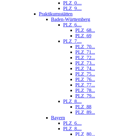
PLZ_0....
PLZ_9....
Praktikumsstätten
Baden-Württemberg
PLZ_6....
PLZ_68...
PLZ_69
PLZ_7....
PLZ_70...
PLZ_71...
PLZ_72...
PLZ_73...
PLZ_74...
PLZ_75...
PLZ_76...
PLZ_77...
PLZ_78...
PLZ_79...
PLZ_8....
PLZ_88
PLZ_89...
Bayern
PLZ_6....
PLZ_8....
PLZ_80...