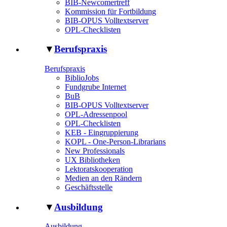
BIB-Newcomertreff
Kommission für Fortbildung
BIB-OPUS Volltextserver
OPL-Checklisten
▼
Berufspraxis
Berufspraxis
BiblioJobs
Fundgrube Internet
BuB
BIB-OPUS Volltextserver
OPL-Adressenpool
OPL-Checklisten
KEB - Eingruppierung
KOPL - One-Person-Librarians
New Professionals
UX Bibliotheken
Lektoratskooperation
Medien an den Rändern
Geschäftsstelle
▼
Ausbildung
Ausbildung