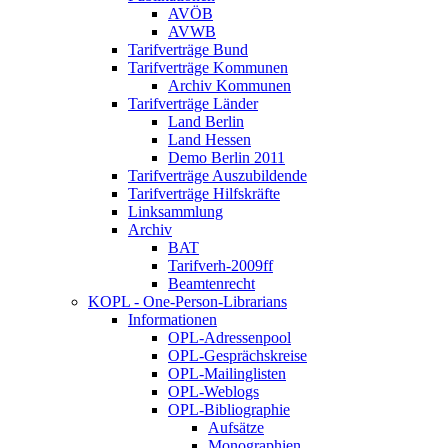
AVÖB
AVWB
Tarifverträge Bund
Tarifverträge Kommunen
Archiv Kommunen
Tarifverträge Länder
Land Berlin
Land Hessen
Demo Berlin 2011
Tarifverträge Auszubildende
Tarifverträge Hilfskräfte
Linksammlung
Archiv
BAT
Tarifverh-2009ff
Beamtenrecht
KOPL - One-Person-Librarians
Informationen
OPL-Adressenpool
OPL-Gesprächskreise
OPL-Mailinglisten
OPL-Weblogs
OPL-Bibliographie
Aufsätze
Monographien