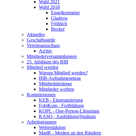
Wahl 2021
Wahl 2018
Engelkenmeier
Gladrow
Fröhlich
Becker
Aktuelles
Geschäftsstelle
Vereinsausschuss
Archiv
Mitgliederversammlungen
25. Jubiläum des BIB
Mitglied werden
Warum Mitglied werden?
BIB-Aufnahmeantrag
Mitgliedsbeiträge
Mitglieder werben
Kommissionen
KEB - Eingruppierung
FobiKom - Fortbildung
KOPL - One-Person-Librarians
KASQ - Ausbildung|Studium
Arbeitsgruppen
Webredaktion
MadR - Medien an den Rändern