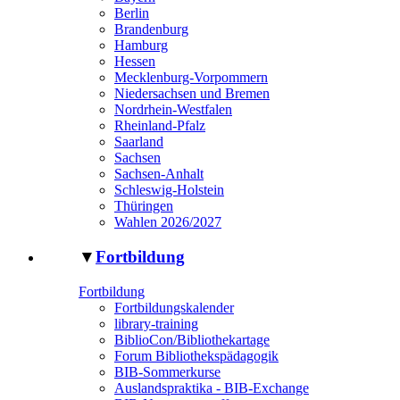
Berlin
Brandenburg
Hamburg
Hessen
Mecklenburg-Vorpommern
Niedersachsen und Bremen
Nordrhein-Westfalen
Rheinland-Pfalz
Saarland
Sachsen
Sachsen-Anhalt
Schleswig-Holstein
Thüringen
Wahlen 2026/2027
▼
Fortbildung
Fortbildung
Fortbildungskalender
library-training
BiblioCon/Bibliothekartage
Forum Bibliothekspädagogik
BIB-Sommerkurse
Auslandspraktika - BIB-Exchange