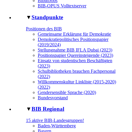
BiblioJobs
BIB-OPUS Volltextserver
▼
Standpunkte
Positionen des BIB
Gemeinsame Erklärung für Demokratie
Demokratiepolitisches Positionspapier
(2019/2024)
Stellungnahme BIB IFLA Dubai (2023)
Positionspapier Quereinsteigende (2023)
Einsatz von studentischen Beschäftigten
(2023)
Schulbibliotheken brauchen Fachpersonal
(2022)
Willkommenskultur Linkliste (2015-2020)
(2022)
Gendersensible Sprache (2020)
Bundesvorstand
▼
BIB Regional
15 aktive BIB-Landesgruppen!
Baden-Württemberg
Bayern