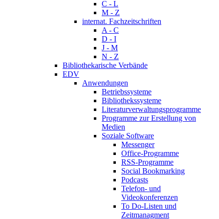
C - L
M - Z
internat. Fachzeitschriften
A - C
D - I
J - M
N - Z
Bibliothekarische Verbände
EDV
Anwendungen
Betriebssysteme
Bibliothekssysteme
Literaturverwaltungsprogramme
Programme zur Erstellung von
Medien
Soziale Software
Messenger
Office-Programme
RSS-Programme
Social Bookmarking
Podcasts
Telefon- und
Videokonferenzen
To Do-Listen und
Zeitmanagment