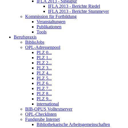
IFLA 2013 - Singapur
IFLA 2013 - Berichte Riedel
IFLA 2013 - Berichte Stummeyer
Kommission für Fortbildung
Veranstaltungen
Publikationen
Tools
Berufspraxis
BiblioJobs
OPL-Adressenpool
PLZ 0...
PLZ 1...
PLZ 2...
PLZ 3...
PLZ 4...
PLZ 5...
PLZ 6...
PLZ 7...
PLZ 8...
PLZ 9...
international
BIB-OPUS Volltextserver
OPL-Checklisten
Fundgrube Internet
Bibliothekarische Arbeitsgemeinschaften