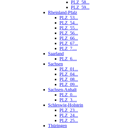
PLZ_58...
PLZ_59...
Rheinland-Pfalz
PLZ_53...
PLZ_54...
PLZ_55...
PLZ_56...
PLZ_66...
PLZ_67...
PLZ_7....
Saarland
PLZ_6....
Sachsen
PLZ_01...
PLZ_04...
PLZ_08...
PLZ_09...
Sachsen-Anhalt
PLZ_0....
PLZ_3....
Schleswig-Holstein
PLZ_23...
PLZ_24...
PLZ_25...
Thüringen