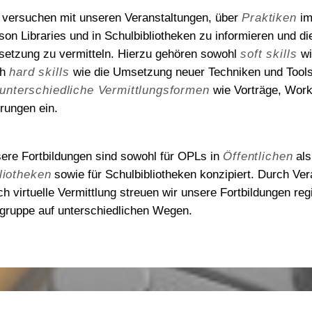
OPL-Checklisten
Geschäftsstelle
Niedersachsen und Bremen
Wahlen 2026/2027
 versuchen mit unseren Veranstaltungen, über
Praktiken
im
son Libraries und in Schulbibliotheken zu informieren und die
etzung zu vermitteln. Hierzu gehören sowohl
soft skills
wi
ch
hard skills
wie die Umsetzung neuer Techniken und Tools
unterschiedliche Vermittlungsformen
wie Vorträge, Work
rungen ein.
ere Fortbildungen sind sowohl für OPLs in
Öffentlichen
als
liotheken
sowie für Schulbibliotheken konzipiert. Durch Ver
ch virtuelle Vermittlung streuen wir unsere Fortbildungen re
lgruppe auf unterschiedlichen Wegen.