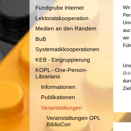
Bundesvorstand
Fundgrube Internet
Wir
BiblioJobs
Per
Lektoratskooperation
BIB-OPUS Volltextserver
Ums
Medien an den Rändern
au
wir
BuB
Füh
Systematikkooperationen
KEB - Eingruppierung
Uns
KOPL - One-Person-
Bib
Librarians
dur
Informationen
Zie
Publikationen
Veranstaltungen
Veranstaltungen OPL
BiblioCon