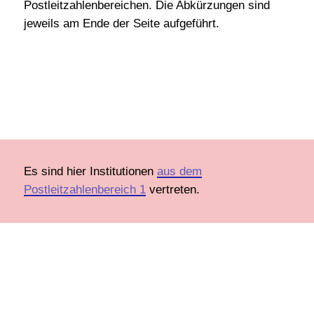
Postleitzahlenbereichen. Die Abkürzungen sind
Mecklenburg-Vorpommern
jeweils am Ende der Seite aufgeführt.
PLZ_1....
Niedersachsen
Nordrhein-Westfalen
Rheinland-Pfalz
Saarland
Es sind hier Institutionen
aus dem
Sachsen
Postleitzahlenbereich 1
vertreten.
Sachsen-Anhalt
Schleswig-Holstein
Thüringen
Praktikumsstätten
Schulen/Berufsschulen