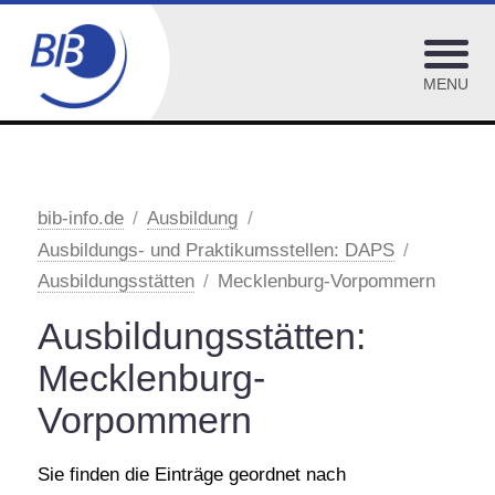
MENU
Ausbildungs- und Praktikumsstellen: DAPS
Ausbildungsstätten
bib-info.de
Ausbildung
Ausbildungs- und Praktikumsstellen: DAPS
Baden-Württemberg
Ausbildungsstätten
Mecklenburg-Vorpommern
Bayern
Ausbildungsstätten:
Berlin
Mecklenburg-
Brandenburg
Vorpommern
Bremen
Hamburg
Sie finden die Einträge geordnet nach
Hessen