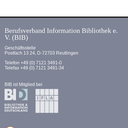
Hochschulen
geografischer Index
Ausbildungsgänge
Berufsverband Information Bibliothek e.
V. (BIB)
Berufsbilder
Geschäftsstelle
Mein Job Bibliothek
Postfach 13 24, D-72703 Reutlingen
Innovationsforum
Telefon +49 (0) 7121 3491-0
Telefax +49 (0) 7121 3491-34
Kommission für Ausbildung, Studium + Qualifikatio
BIB ist Mitglied bei