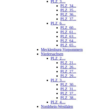
PLZ_3....
PLZ_34...
PLZ_35...
PLZ_36...
PLZ_37...
PLZ_6....
PLZ_60...
PLZ_61...
PLZ_63...
PLZ_64...
PLZ_65...
Mecklenburg-Vorpommern
Niedersachsen
PLZ_2....
PLZ_21...
PLZ_26...
PLZ_27...
PLZ_29...
PLZ_3....
PLZ_30...
PLZ_31...
PLZ_37...
PLZ_38...
PLZ_4....
Nordrhein-Westfalen