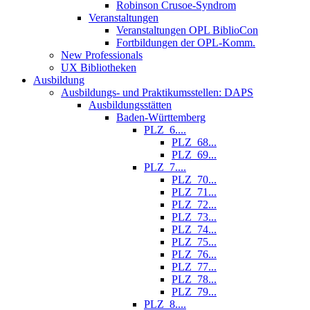
Robinson Crusoe-Syndrom
Veranstaltungen
Veranstaltungen OPL BiblioCon
Fortbildungen der OPL-Komm.
New Professionals
UX Bibliotheken
Ausbildung
Ausbildungs- und Praktikumsstellen: DAPS
Ausbildungsstätten
Baden-Württemberg
PLZ_6....
PLZ_68...
PLZ_69...
PLZ_7....
PLZ_70...
PLZ_71...
PLZ_72...
PLZ_73...
PLZ_74...
PLZ_75...
PLZ_76...
PLZ_77...
PLZ_78...
PLZ_79...
PLZ_8....