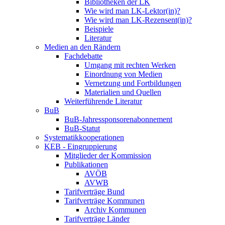
Bibliotheken der LK
Wie wird man LK-Lektor(in)?
Wie wird man LK-Rezensent(in)?
Beispiele
Literatur
Medien an den Rändern
Fachdebatte
Umgang mit rechten Werken
Einordnung von Medien
Vernetzung und Fortbildungen
Materialien und Quellen
Weiterführende Literatur
BuB
BuB-Jahressponsorenabonnement
BuB-Statut
Systematikkooperationen
KEB - Eingruppierung
Mitglieder der Kommission
Publikationen
AVÖB
AVWB
Tarifverträge Bund
Tarifverträge Kommunen
Archiv Kommunen
Tarifverträge Länder