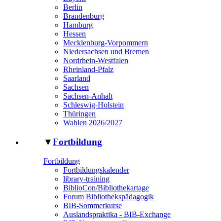
Berlin
Brandenburg
Hamburg
Hessen
Mecklenburg-Vorpommern
Niedersachsen und Bremen
Nordrhein-Westfalen
Rheinland-Pfalz
Saarland
Sachsen
Sachsen-Anhalt
Schleswig-Holstein
Thüringen
Wahlen 2026/2027
▼
Fortbildung
Fortbildung
Fortbildungskalender
library-training
BiblioCon/Bibliothekartage
Forum Bibliothekspädagogik
BIB-Sommerkurse
Auslandspraktika - BIB-Exchange