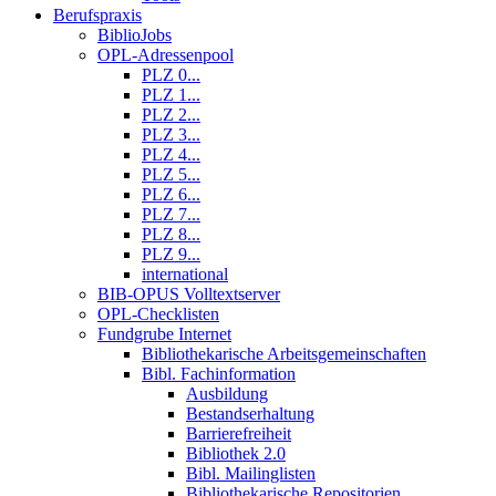
Berufspraxis
BiblioJobs
OPL-Adressenpool
PLZ 0...
PLZ 1...
PLZ 2...
PLZ 3...
PLZ 4...
PLZ 5...
PLZ 6...
PLZ 7...
PLZ 8...
PLZ 9...
international
BIB-OPUS Volltextserver
OPL-Checklisten
Fundgrube Internet
Bibliothekarische Arbeitsgemeinschaften
Bibl. Fachinformation
Ausbildung
Bestandserhaltung
Barrierefreiheit
Bibliothek 2.0
Bibl. Mailinglisten
Bibliothekarische Repositorien