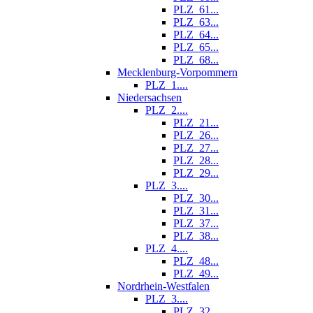
PLZ_61...
PLZ_63...
PLZ_64...
PLZ_65...
PLZ_68...
Mecklenburg-Vorpommern
PLZ_1....
Niedersachsen
PLZ_2....
PLZ_21...
PLZ_26...
PLZ_27...
PLZ_28...
PLZ_29...
PLZ_3....
PLZ_30...
PLZ_31...
PLZ_37...
PLZ_38...
PLZ_4....
PLZ_48...
PLZ_49...
Nordrhein-Westfalen
PLZ_3....
PLZ_32...