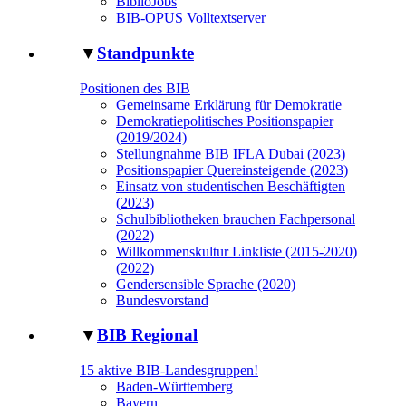
BiblioJobs
BIB-OPUS Volltextserver
▼
Standpunkte
Positionen des BIB
Gemeinsame Erklärung für Demokratie
Demokratiepolitisches Positionspapier
(2019/2024)
Stellungnahme BIB IFLA Dubai (2023)
Positionspapier Quereinsteigende (2023)
Einsatz von studentischen Beschäftigten
(2023)
Schulbibliotheken brauchen Fachpersonal
(2022)
Willkommenskultur Linkliste (2015-2020)
(2022)
Gendersensible Sprache (2020)
Bundesvorstand
▼
BIB Regional
15 aktive BIB-Landesgruppen!
Baden-Württemberg
Bayern