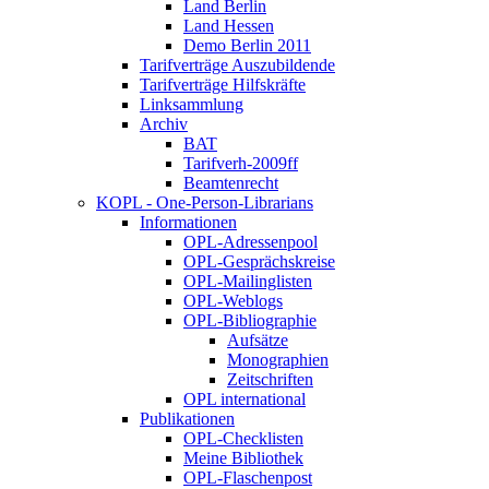
Land Berlin
Land Hessen
Demo Berlin 2011
Tarifverträge Auszubildende
Tarifverträge Hilfskräfte
Linksammlung
Archiv
BAT
Tarifverh-2009ff
Beamtenrecht
KOPL - One-Person-Librarians
Informationen
OPL-Adressenpool
OPL-Gesprächskreise
OPL-Mailinglisten
OPL-Weblogs
OPL-Bibliographie
Aufsätze
Monographien
Zeitschriften
OPL international
Publikationen
OPL-Checklisten
Meine Bibliothek
OPL-Flaschenpost