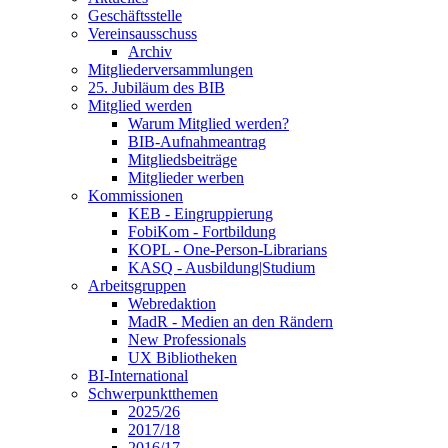
Geschäftsstelle
Vereinsausschuss
Archiv
Mitgliederversammlungen
25. Jubiläum des BIB
Mitglied werden
Warum Mitglied werden?
BIB-Aufnahmeantrag
Mitgliedsbeiträge
Mitglieder werben
Kommissionen
KEB - Eingruppierung
FobiKom - Fortbildung
KOPL - One-Person-Librarians
KASQ - Ausbildung|Studium
Arbeitsgruppen
Webredaktion
MadR - Medien an den Rändern
New Professionals
UX Bibliotheken
BI-International
Schwerpunktthemen
2025/26
2017/18
2016/17