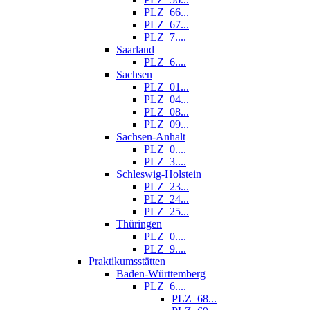
PLZ_66...
PLZ_67...
PLZ_7....
Saarland
PLZ_6....
Sachsen
PLZ_01...
PLZ_04...
PLZ_08...
PLZ_09...
Sachsen-Anhalt
PLZ_0....
PLZ_3....
Schleswig-Holstein
PLZ_23...
PLZ_24...
PLZ_25...
Thüringen
PLZ_0....
PLZ_9....
Praktikumsstätten
Baden-Württemberg
PLZ_6....
PLZ_68...