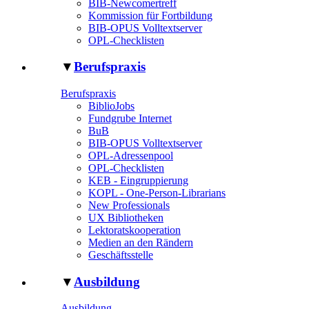
BIB-Newcomertreff
Kommission für Fortbildung
BIB-OPUS Volltextserver
OPL-Checklisten
▼
Berufspraxis
Berufspraxis
BiblioJobs
Fundgrube Internet
BuB
BIB-OPUS Volltextserver
OPL-Adressenpool
OPL-Checklisten
KEB - Eingruppierung
KOPL - One-Person-Librarians
New Professionals
UX Bibliotheken
Lektoratskooperation
Medien an den Rändern
Geschäftsstelle
▼
Ausbildung
Ausbildung