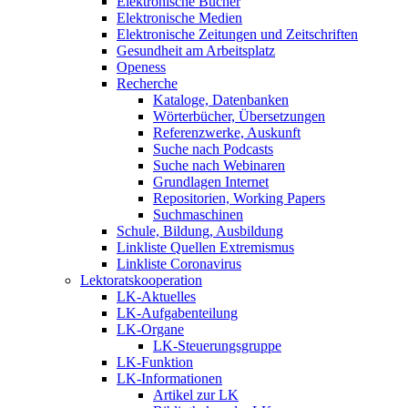
Elektronische Bücher
Elektronische Medien
Elektronische Zeitungen und Zeitschriften
Gesundheit am Arbeitsplatz
Openess
Recherche
Kataloge, Datenbanken
Wörterbücher, Übersetzungen
Referenzwerke, Auskunft
Suche nach Podcasts
Suche nach Webinaren
Grundlagen Internet
Repositorien, Working Papers
Suchmaschinen
Schule, Bildung, Ausbildung
Linkliste Quellen Extremismus
Linkliste Coronavirus
Lektoratskooperation
LK-Aktuelles
LK-Aufgabenteilung
LK-Organe
LK-Steuerungsgruppe
LK-Funktion
LK-Informationen
Artikel zur LK