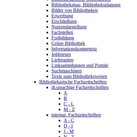
Bibliotheksbau, Bibliotheksplanung
Bilder von Bibliotheken
Erwerbung
Erschließung
Nutzendarstellung
Fachstellen
Fortbildung
Grüne Bibliothek
Informationskompetenz
Jobbörsen
Lieferanten
Linksammlungen und Portale
Suchmaschinen
Texte zum Bibliothekswesen
Bibliothekarische Fachzeitschriften
dt.sprachige Fachzeitschriften
A
B
C - L
M - Z
internat. Fachzeitschriften
A - C
D - I
J - M
N - Z