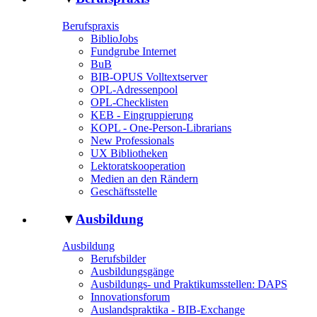
Berufspraxis
BiblioJobs
Fundgrube Internet
BuB
BIB-OPUS Volltextserver
OPL-Adressenpool
OPL-Checklisten
KEB - Eingruppierung
KOPL - One-Person-Librarians
New Professionals
UX Bibliotheken
Lektoratskooperation
Medien an den Rändern
Geschäftsstelle
▼
Ausbildung
Ausbildung
Berufsbilder
Ausbildungsgänge
Ausbildungs- und Praktikumsstellen: DAPS
Innovationsforum
Auslandspraktika - BIB-Exchange