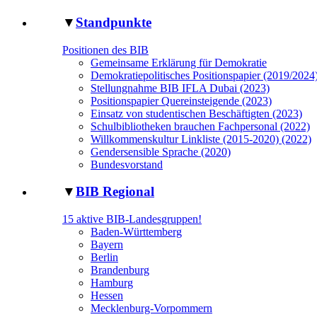
▼
Standpunkte
Positionen des BIB
Gemeinsame Erklärung für Demokratie
Demokratiepolitisches Positionspapier (2019/2024
Stellungnahme BIB IFLA Dubai (2023)
Positionspapier Quereinsteigende (2023)
Einsatz von studentischen Beschäftigten (2023)
Schulbibliotheken brauchen Fachpersonal (2022)
Willkommenskultur Linkliste (2015-2020) (2022)
Gendersensible Sprache (2020)
Bundesvorstand
▼
BIB Regional
15 aktive BIB-Landesgruppen!
Baden-Württemberg
Bayern
Berlin
Brandenburg
Hamburg
Hessen
Mecklenburg-Vorpommern