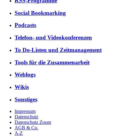
RSS-Pro­gram­me
So­cial Book­mar­king
Pod­casts
Te­le­fon- und Vi­deo­kon­fe­ren­zen
To Do-Lis­ten und Zeit­ma­nage­ment
Tools für die Zu­sam­men­ar­beit
Web­logs
Wi­kis
Sons­ti­ges
Impressum
Datenschutz
Datenschutz Zoom
AGB & Co.
A-Z