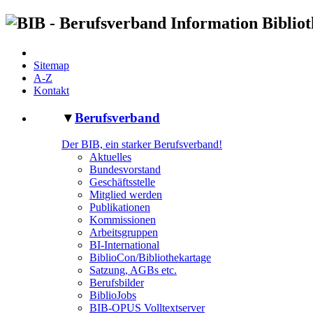
Sitemap
A-Z
Kontakt
▼
Berufsverband
Der BIB, ein starker Berufsverband!
Aktuelles
Bundesvorstand
Geschäftsstelle
Mitglied werden
Publikationen
Kommissionen
Arbeitsgruppen
BI-International
BiblioCon/Bibliothekartage
Satzung, AGBs etc.
Berufsbilder
BiblioJobs
BIB-OPUS Volltextserver