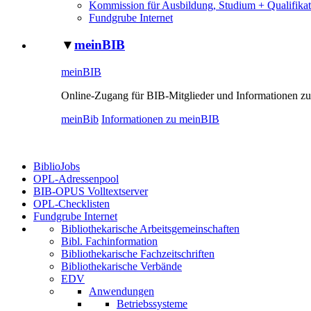
Kommission für Ausbildung, Studium + Qualifikat
Fundgrube Internet
▼
meinBIB
meinBIB
Online-Zugang für BIB-Mitglieder und Informationen zu
meinBib
Informationen zu meinBIB
BiblioJobs
OPL-Adressenpool
BIB-OPUS Volltextserver
OPL-Checklisten
Fundgrube Internet
Bibliothekarische Arbeitsgemeinschaften
Bibl. Fachinformation
Bibliothekarische Fachzeitschriften
Bibliothekarische Verbände
EDV
Anwendungen
Betriebssysteme