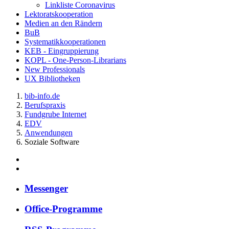
Linkliste Coronavirus
Lektoratskooperation
Medien an den Rändern
BuB
Systematikkooperationen
KEB - Eingruppierung
KOPL - One-Person-Librarians
New Professionals
UX Bibliotheken
bib-info.de
Berufspraxis
Fundgrube Internet
EDV
Anwendungen
Soziale Software
Mes­sen­ger
Of­fice-Pro­gram­me