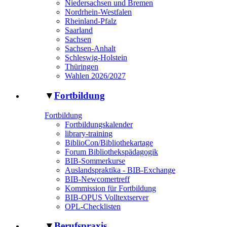
Niedersachsen und Bremen
Nordrhein-Westfalen
Rheinland-Pfalz
Saarland
Sachsen
Sachsen-Anhalt
Schleswig-Holstein
Thüringen
Wahlen 2026/2027
▼
Fortbildung
Fortbildung
Fortbildungskalender
library-training
BiblioCon/Bibliothekartage
Forum Bibliothekspädagogik
BIB-Sommerkurse
Auslandspraktika - BIB-Exchange
BIB-Newcomertreff
Kommission für Fortbildung
BIB-OPUS Volltextserver
OPL-Checklisten
▼
Berufspraxis