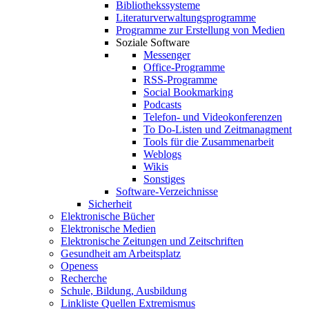
Bibliothekssysteme
Literaturverwaltungsprogramme
Programme zur Erstellung von Medien
Soziale Software
Messenger
Office-Programme
RSS-Programme
Social Bookmarking
Podcasts
Telefon- und Videokonferenzen
To Do-Listen und Zeitmanagment
Tools für die Zusammenarbeit
Weblogs
Wikis
Sonstiges
Software-Verzeichnisse
Sicherheit
Elektronische Bücher
Elektronische Medien
Elektronische Zeitungen und Zeitschriften
Gesundheit am Arbeitsplatz
Openess
Recherche
Schule, Bildung, Ausbildung
Linkliste Quellen Extremismus