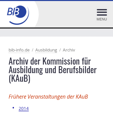
MENU
Ausbildungs- und Praktikumsstellen: DAPS
Ausbildungsgänge
bib-info.de
Ausbildung
Archiv
Berufsbilder
Archiv der Kommission für
Mein Job Bibliothek
Ausbildung und Berufsbilder
Innovationsforum
(KAuB)
Kommission für Ausbildung, Studium + Qualifikation
Frühere Veranstaltungen der KAuB
2014