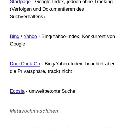
Startpage
- Google-Index, jedoch ohne Tracking
(Verfolgen und Dokumentieren des
EDV
Suchverhaltens)
Elektronische Bücher
Elektronische Medien
Bing
/
Yahoo
- Bing/Yahoo-Index, Konkurrent von
Elektronische Zeitungen und Zeitschriften
Google
Gesundheit am Arbeitsplatz
Openess
DuckDuck Go
- Bing/Yahoo-Index, beachtet aber
Recherche
die Privatsphäre, trackt nicht
Kataloge, Datenbanken
Ecosia
- umweltbetonte Suche
Wörterbücher, Übersetzungen
Referenzwerke, Auskunft
Metasuchmaschinen
Suche nach Podcasts
Suche nach Webinaren