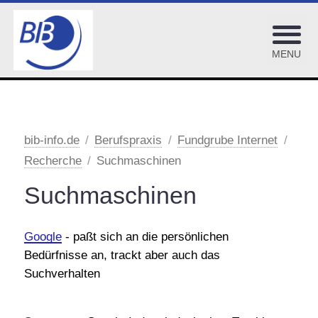
MENU
BiblioJobs
OPL-Adressenpool
bib-info.de
Berufspraxis
Fundgrube Internet
Recherche
Suchmaschinen
BIB-OPUS Volltextserver
Suchmaschinen
OPL-Checklisten
Fundgrube Internet
Google
- paßt sich an die persönlichen
Bibliothekarische Arbeitsgemeinschaften
Bedürfnisse an, trackt aber auch das
Bibl. Fachinformation
Suchverhalten
Bibliothekarische Fachzeitschriften
Bibliothekarische Verbände