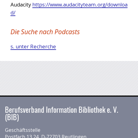
Linkliste Quellen Extremismus
Audacity
https://www.audacityteam.org/downloa
d/
Linkliste Coronavirus
Lektoratskooperation
Die Suche nach Podcasts
Medien an den Rändern
BuB
s. unter Recherche
Systematikkooperationen
KEB - Eingruppierung
KOPL - One-Person-Librarians
New Professionals
UX Bibliotheken
Berufsverband Information Bibliothek e. V.
(BIB)
Geschäftsstelle
Postfach 13 24, D-72703 Reutlingen