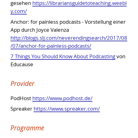
gesehen
https://librariansguidetoteaching.weebl
Tools für die Zusammenarbeit
y.com/
Weblogs
Anchor: for painless podcasts - Vorstellung einer
Wikis
App durch Joyce Valenza
Sonstiges
http://blogs.slj.com/neverendingsearch/2017/08
/07/anchor-for-painless-podcasts/
Software-Verzeichnisse
7 Things You Should Know About Podcasting
von
Sicherheit
Educause
Elektronische Bücher
Elektronische Medien
Provider
Elektronische Zeitungen und Zeitschriften
PodHost
https://www.podhost.de/
Gesundheit am Arbeitsplatz
Spreaker
https://www.spreaker.com/
Openess
Recherche
Programme
Schule, Bildung, Ausbildung