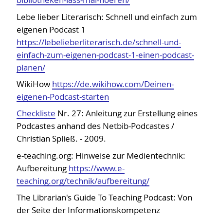
EDV
Lebe lieber Literarisch: Schnell und einfach zum
Anwendungen
eigenen Podcast 1
Betriebssysteme
https://lebelieberliterarisch.de/schnell-und-
Bibliothekssysteme
einfach-zum-eigenen-podcast-1-einen-podcast-
Literaturverwaltungsprogramme
planen/
Programme zur Erstellung von Medien
WikiHow
https://de.wikihow.com/Deinen-
eigenen-Podcast-starten
Soziale Software
Checkliste
Nr. 27: Anleitung zur Erstellung eines
Messenger
Podcastes anhand des Netbib-Podcastes /
Office-Programme
Christian Spließ. - 2009.
RSS-Programme
e-teaching.org: Hinweise zur Medientechnik:
Social Bookmarking
Aufbereitung
https://www.e-
Podcasts
teaching.org/technik/aufbereitung/
Telefon- und Videokonferenzen
The Librarian's Guide To Teaching Podcast: Von
To Do-Listen und Zeitmanagment
der Seite der Informationskompetenz