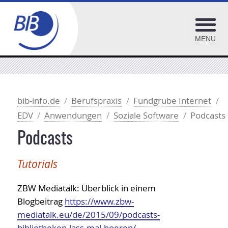
MENU
BiblioJobs
OPL-Adressenpool
bib-info.de
Berufspraxis
Fundgrube Internet
EDV
Anwendungen
Soziale Software
Podcasts
BIB-OPUS Volltextserver
OPL-Checklisten
Podcasts
Fundgrube Internet
Tutorials
Bibliothekarische Arbeitsgemeinschaften
Bibl. Fachinformation
ZBW Mediatalk: Überblick in einem
Bibliothekarische Fachzeitschriften
Blogbeitrag
https://www.zbw-
mediatalk.eu/de/2015/09/podcasts-
Bibliothekarische Verbände
bibliotheken-lass-mal-hoeren/