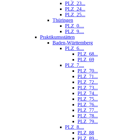
PLZ_23...
PLZ_24...
PLZ_25...
Thüringen
PLZ_0....
PLZ_9....
Praktikumsstätten
Baden-Württemberg
PLZ_6....
PLZ_68...
PLZ_69
PLZ_7....
PLZ_70...
PLZ_71...
PLZ_72...
PLZ_73...
PLZ_74...
PLZ_75...
PLZ_76...
PLZ_77...
PLZ_78...
PLZ_79...
PLZ_8....
PLZ_88
PLZ_89...