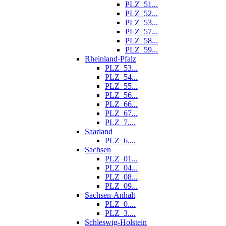
PLZ_51...
PLZ_52...
PLZ_53...
PLZ_57...
PLZ_58...
PLZ_59...
Rheinland-Pfalz
PLZ_53...
PLZ_54...
PLZ_55...
PLZ_56...
PLZ_66...
PLZ_67...
PLZ_7....
Saarland
PLZ_6....
Sachsen
PLZ_01...
PLZ_04...
PLZ_08...
PLZ_09...
Sachsen-Anhalt
PLZ_0....
PLZ_3....
Schleswig-Holstein