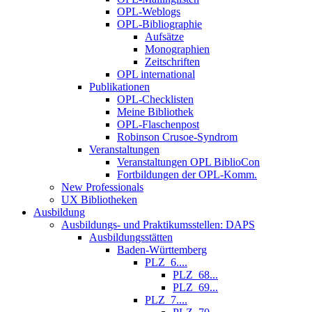
OPL-Weblogs
OPL-Bibliographie
Aufsätze
Monographien
Zeitschriften
OPL international
Publikationen
OPL-Checklisten
Meine Bibliothek
OPL-Flaschenpost
Robinson Crusoe-Syndrom
Veranstaltungen
Veranstaltungen OPL BiblioCon
Fortbildungen der OPL-Komm.
New Professionals
UX Bibliotheken
Ausbildung
Ausbildungs- und Praktikumsstellen: DAPS
Ausbildungsstätten
Baden-Württemberg
PLZ_6....
PLZ_68...
PLZ_69...
PLZ_7....