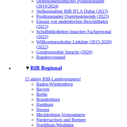
Demokratiepolitisches Positionspapier
(2019/2024)
Stellungnahme BIB IFLA Dubai (2023)
Positionspapier Quereinsteigende (2023)
Einsatz von studentischen Beschäftigten
(2023)
Schulbibliotheken brauchen Fachpersonal
(2022)
Willkommenskultur Linkliste (2015-2020)
(2022)
Gendersensible Sprache (2020)
Bundesvorstand
▼
BIB Regional
15 aktive BIB-Landesgruppen!
Baden-Württemberg
Bayern
Berlin
Brandenburg
Hamburg
Hessen
Mecklenburg-Vorpommern
Niedersachsen und Bremen
Nordrhein-Westfalen