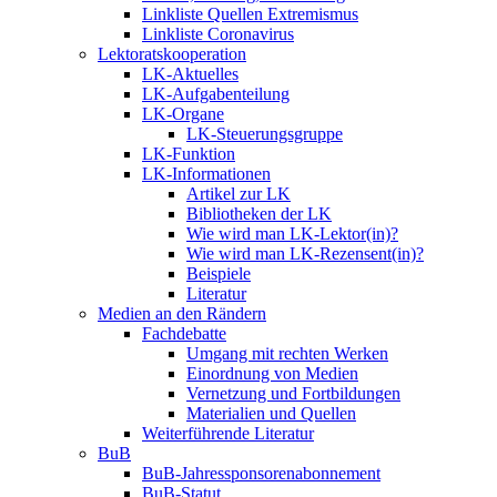
Linkliste Quellen Extremismus
Linkliste Coronavirus
Lektoratskooperation
LK-Aktuelles
LK-Aufgabenteilung
LK-Organe
LK-Steuerungsgruppe
LK-Funktion
LK-Informationen
Artikel zur LK
Bibliotheken der LK
Wie wird man LK-Lektor(in)?
Wie wird man LK-Rezensent(in)?
Beispiele
Literatur
Medien an den Rändern
Fachdebatte
Umgang mit rechten Werken
Einordnung von Medien
Vernetzung und Fortbildungen
Materialien und Quellen
Weiterführende Literatur
BuB
BuB-Jahressponsorenabonnement
BuB-Statut