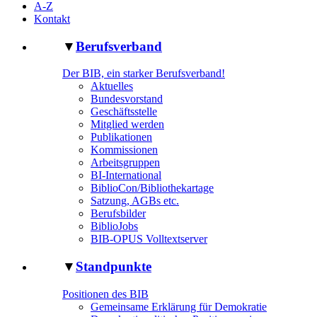
A-Z
Kontakt
▼
Berufsverband
Der BIB, ein starker Berufsverband!
Aktuelles
Bundesvorstand
Geschäftsstelle
Mitglied werden
Publikationen
Kommissionen
Arbeitsgruppen
BI-International
BiblioCon/Bibliothekartage
Satzung, AGBs etc.
Berufsbilder
BiblioJobs
BIB-OPUS Volltextserver
▼
Standpunkte
Positionen des BIB
Gemeinsame Erklärung für Demokratie