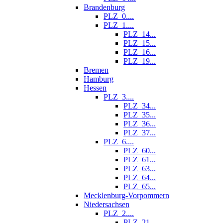
Brandenburg
PLZ_0....
PLZ_1....
PLZ_14...
PLZ_15...
PLZ_16...
PLZ_19...
Bremen
Hamburg
Hessen
PLZ_3....
PLZ_34...
PLZ_35...
PLZ_36...
PLZ_37...
PLZ_6....
PLZ_60...
PLZ_61...
PLZ_63...
PLZ_64...
PLZ_65...
Mecklenburg-Vorpommern
Niedersachsen
PLZ_2....
PLZ_21...