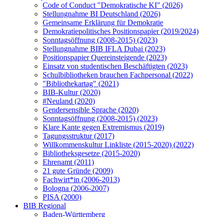
Code of Conduct "Demokratische KI" (2026)
Stellungnahme BI Deutschland (2026)
Gemeinsame Erklärung für Demokratie
Demokratiepolitisches Positionspapier (2019/2024)
Sonntagsöffnung (2008-2015) (2023)
Stellungnahme BIB IFLA Dubai (2023)
Positionspapier Quereinsteigende (2023)
Einsatz von studentischen Beschäftigten (2023)
Schulbibliotheken brauchen Fachpersonal (2022)
"Bibliothekartag" (2021)
BIB-Kultur (2020)
#Neuland (2020)
Gendersensible Sprache (2020)
Sonntagsöffnung (2008-2015) (2023)
Klare Kante gegen Extremismus (2019)
Tagungsstruktur (2017)
Willkommenskultur Linkliste (2015-2020) (2022)
Bibliotheksgesetze (2015-2020)
Ehrenamt (2011)
21 gute Gründe (2009)
Fachwirt*in (2006-2013)
Bologna (2006-2007)
PISA (2000)
BIB Regional
Baden-Württemberg