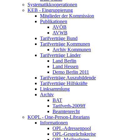
Systematikkooperationen
KEB - Eingruppierung
Mitglieder der Kommission
Publikationen
AVÖB
AVWB
Tarifverträge Bund
Tarifverträge Kommunen
Archiv Kommunen
Tarifverträge Länder
Land Berlin
Land Hessen
Demo Berlin 2011
Tarifverträge Auszubildende
Tarifverträge Hilfskräfte
Linksammlung
Archiv
BAT
Tarifverh-2009ff
Beamtenrecht
KOPL - One-Person-Librarians
Informationen
OPL-Adressenpool
OPL-Gesprächskreise
OPL-Mailinglisten