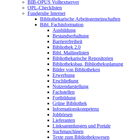
BIB-OPUS Volltextserver
OPL-Checklisten
Fundgrube Internet
Bibliothekarische Arbeitsgemeinschaften
Bibl. Fachinformation
Ausbildung
Bestandserhaltung
Barrierefreiheit
Bibliothek 2.0
Bibl. Mailinglisten
Bibliothekarische Repositorien
Bibliotheksbau, Bibliotheksplanung
Bilder von Bibliotheken
Erwerbung
Erschließung
Nutzendarstellung
Fachstellen
Fortbildung
Grüne Bibliothek
Informationskompetenz
Jobbörsen
Lieferanten
Linksammlungen und Portale
Suchmaschinen
Texte zum Bibliothekswesen