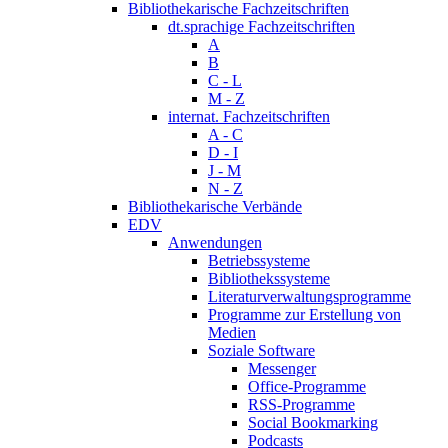
Bibliothekarische Fachzeitschriften
dt.sprachige Fachzeitschriften
A
B
C - L
M - Z
internat. Fachzeitschriften
A - C
D - I
J - M
N - Z
Bibliothekarische Verbände
EDV
Anwendungen
Betriebssysteme
Bibliothekssysteme
Literaturverwaltungsprogramme
Programme zur Erstellung von
Medien
Soziale Software
Messenger
Office-Programme
RSS-Programme
Social Bookmarking
Podcasts