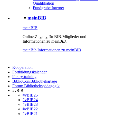
Qualifikation
Fundgrube Internet
▼
meinBIB
meinBIB
Online-Zugang für BIB-Mitglieder und
Informationen zu
meinBIB.
meinBib
Informationen zu meinBIB
Kooperation
Fortbildungskalender
library-training
BiblioCon/Bibliothekartage
Forum Bibliothekspädagogik
#vBIB
#vBIB25
#vBIB24
#vBIB23
#vBIB22
#vBIB21