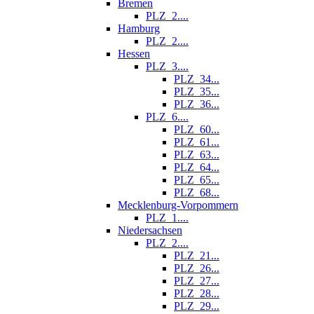
Bremen
PLZ_2....
Hamburg
PLZ_2....
Hessen
PLZ_3....
PLZ_34...
PLZ_35...
PLZ_36...
PLZ_6....
PLZ_60...
PLZ_61...
PLZ_63...
PLZ_64...
PLZ_65...
PLZ_68...
Mecklenburg-Vorpommern
PLZ_1....
Niedersachsen
PLZ_2....
PLZ_21...
PLZ_26...
PLZ_27...
PLZ_28...
PLZ_29...