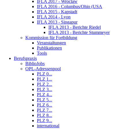
IFLA 2017 - Wroclaw
IFLA 2016 - Columbus/Ohio (USA
IFLA 2015 - Kapstadt
IFLA 2014 - Lyon
IFLA 2013 - Singapur
IFLA 2013 - Berichte Riedel
IFLA 2013 - Berichte Stummeyer
Kommission für Fortbildung
Veranstaltungen
Publikationen
Tools
Berufspraxis
BiblioJobs
OPL-Adressenpool
PLZ 0...
PLZ 1...
PLZ 2...
PLZ 3...
PLZ 4...
PLZ 5...
PLZ 6...
PLZ 7...
PLZ 8...
PLZ 9...
international