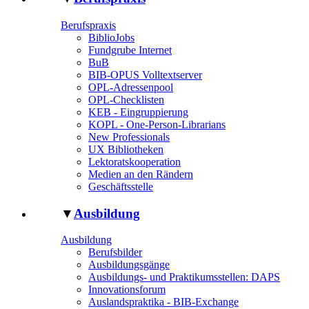
Berufspraxis
BiblioJobs
Fundgrube Internet
BuB
BIB-OPUS Volltextserver
OPL-Adressenpool
OPL-Checklisten
KEB - Eingruppierung
KOPL - One-Person-Librarians
New Professionals
UX Bibliotheken
Lektoratskooperation
Medien an den Rändern
Geschäftsstelle
▼
Ausbildung
Ausbildung
Berufsbilder
Ausbildungsgänge
Ausbildungs- und Praktikumsstellen: DAPS
Innovationsforum
Auslandspraktika - BIB-Exchange