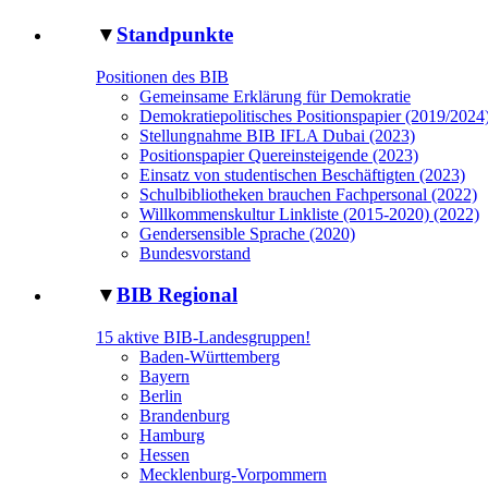
▼
Standpunkte
Positionen des BIB
Gemeinsame Erklärung für Demokratie
Demokratiepolitisches Positionspapier (2019/2024
Stellungnahme BIB IFLA Dubai (2023)
Positionspapier Quereinsteigende (2023)
Einsatz von studentischen Beschäftigten (2023)
Schulbibliotheken brauchen Fachpersonal (2022)
Willkommenskultur Linkliste (2015-2020) (2022)
Gendersensible Sprache (2020)
Bundesvorstand
▼
BIB Regional
15 aktive BIB-Landesgruppen!
Baden-Württemberg
Bayern
Berlin
Brandenburg
Hamburg
Hessen
Mecklenburg-Vorpommern