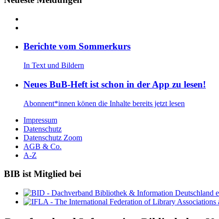
Be­rich­te vom Som­mer­kurs
In Text und Bil­dern
Neu­es BuB-Heft ist schon in der App zu le­sen!
Abon­nent*in­nen kö­nen die In­hal­te be­reits jetzt le­sen
Impressum
Datenschutz
Datenschutz Zoom
AGB & Co.
A-Z
BIB ist Mitglied bei