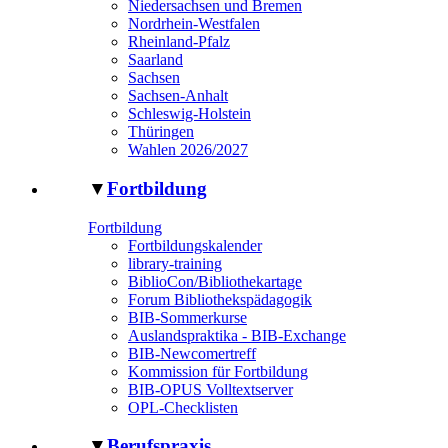
Niedersachsen und Bremen
Nordrhein-Westfalen
Rheinland-Pfalz
Saarland
Sachsen
Sachsen-Anhalt
Schleswig-Holstein
Thüringen
Wahlen 2026/2027
▼
Fortbildung
Fortbildung
Fortbildungskalender
library-training
BiblioCon/Bibliothekartage
Forum Bibliothekspädagogik
BIB-Sommerkurse
Auslandspraktika - BIB-Exchange
BIB-Newcomertreff
Kommission für Fortbildung
BIB-OPUS Volltextserver
OPL-Checklisten
▼
Berufspraxis