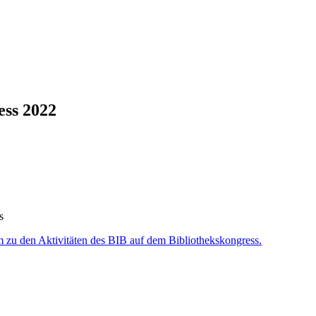
ess 2022
s
 zu den Aktivitäten des BIB auf dem Bibliothekskongress.