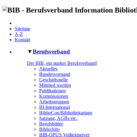
Sitemap
A-Z
Kontakt
▼
Berufsverband
Der BIB, ein starker Berufsverband!
Aktuelles
Bundesvorstand
Geschäftsstelle
Mitglied werden
Publikationen
Kommissionen
Arbeitsgruppen
BI-International
BiblioCon/Bibliothekartage
Satzung, AGBs etc.
Berufsbilder
BiblioJobs
BIB-OPUS Volltextserver