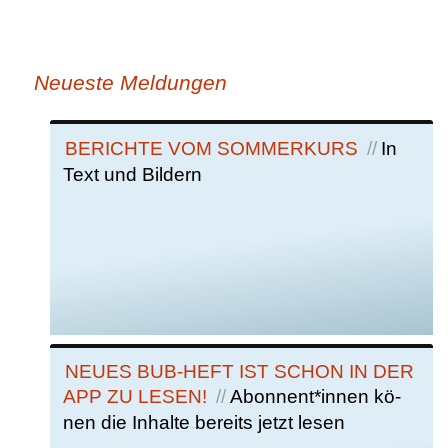
Neueste Meldungen
BE­RICH­TE VOM SOM­MER­KURS
In
Text und Bil­dern
NEU­ES BUB-HEFT IST SCHON IN DER
APP ZU LE­SEN!
Abon­nent*in­nen kö­
nen die In­hal­te be­reits jetzt le­sen