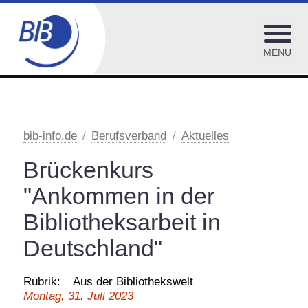
MENU
Bundesvorstand
Aktuelles
bib-info.de
Berufsverband
Aktuelles
Geschäftsstelle
Brückenkurs
Vereinsausschuss
"Ankommen in der
Mitgliederversammlungen
Bibliotheksarbeit in
25. Jubiläum des BIB
Deutschland"
Mitglied werden
Rubrik:
Aus der Bibliothekswelt
Kommissionen
Montag, 31. Juli 2023
Arbeitsgruppen