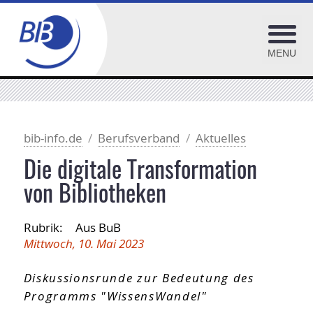
MENU
Bundesvorstand
Aktuelles
bib-info.de
Berufsverband
Aktuelles
Geschäftsstelle
Die digitale Transformation
Vereinsausschuss
von Bibliotheken
Mitgliederversammlungen
Rubrik:
Aus BuB
25. Jubiläum des BIB
Mittwoch, 10. Mai 2023
Mitglied werden
Kommissionen
Diskussionsrunde zur Bedeutung des
Arbeitsgruppen
Programms "WissensWandel"