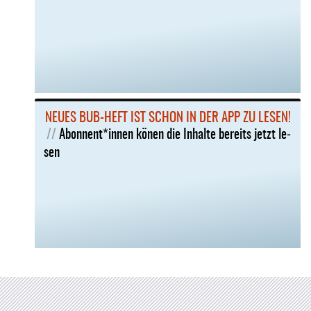
NEU­ES BUB-HEFT IST SCHON IN DER APP ZU LE­SEN!
Abon­nent*in­nen kö­nen die In­hal­te be­reits jetzt le­
sen