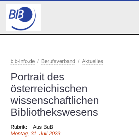
Bundesvorstand
Aktuelles
bib-info.de
Berufsverband
Aktuelles
Geschäftsstelle
Portrait des
Vereinsausschuss
österreichischen
Mitgliederversammlungen
wissenschaftlichen
25. Jubiläum des BIB
Bibliothekswesens
Mitglied werden
Rubrik:
Aus BuB
Kommissionen
Montag, 31. Juli 2023
Arbeitsgruppen