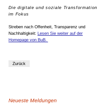
Die digitale und soziale Transformation
BI-International
im Fokus
Schwerpunktthemen
Publikationen
Streben nach Offenheit, Transparenz und
Nachhaltigkeit:
Lesen Sie weiter auf der
Satzung, AGBs etc.
Homepage von BuB.
Geschichte
meinBIB
Zurück
Neueste Meldungen