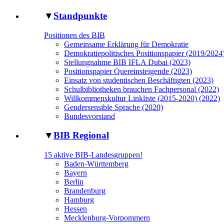
▼
Standpunkte
Positionen des BIB
Gemeinsame Erklärung für Demokratie
Demokratiepolitisches Positionspapier (2019/2024
Stellungnahme BIB IFLA Dubai (2023)
Positionspapier Quereinsteigende (2023)
Einsatz von studentischen Beschäftigten (2023)
Schulbibliotheken brauchen Fachpersonal (2022)
Willkommenskultur Linkliste (2015-2020) (2022)
Gendersensible Sprache (2020)
Bundesvorstand
▼
BIB Regional
15 aktive BIB-Landesgruppen!
Baden-Württemberg
Bayern
Berlin
Brandenburg
Hamburg
Hessen
Mecklenburg-Vorpommern