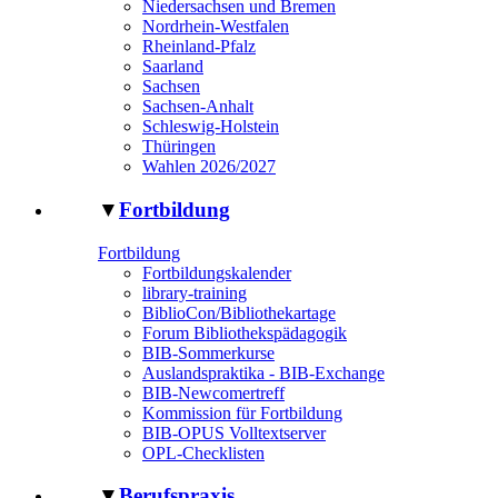
Niedersachsen und Bremen
Nordrhein-Westfalen
Rheinland-Pfalz
Saarland
Sachsen
Sachsen-Anhalt
Schleswig-Holstein
Thüringen
Wahlen 2026/2027
▼
Fortbildung
Fortbildung
Fortbildungskalender
library-training
BiblioCon/Bibliothekartage
Forum Bibliothekspädagogik
BIB-Sommerkurse
Auslandspraktika - BIB-Exchange
BIB-Newcomertreff
Kommission für Fortbildung
BIB-OPUS Volltextserver
OPL-Checklisten
▼
Berufspraxis