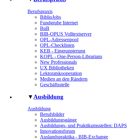
Berufspraxis
BiblioJobs
Fundgrube Internet
BuB
BIB-OPUS Volltextserver
OPL-Adressenpool
OPL-Checklisten
KEB - Eingruppierung
KOPL - One-Person-Librarians
New Professionals
UX Bibliotheken
Lektoratskooperation
Medien an den Rändern
Geschäftsstelle
▼
Ausbildung
Ausbildung
Berufsbilder
Ausbildungsgänge
Ausbildungs- und Praktikumsstellen: DAPS
Innovationsforum
Auslandspraktika - BIB-Exchange