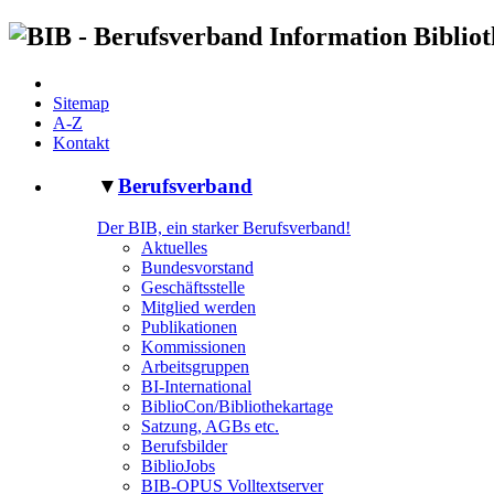
Sitemap
A-Z
Kontakt
▼
Berufsverband
Der BIB, ein starker Berufsverband!
Aktuelles
Bundesvorstand
Geschäftsstelle
Mitglied werden
Publikationen
Kommissionen
Arbeitsgruppen
BI-International
BiblioCon/Bibliothekartage
Satzung, AGBs etc.
Berufsbilder
BiblioJobs
BIB-OPUS Volltextserver