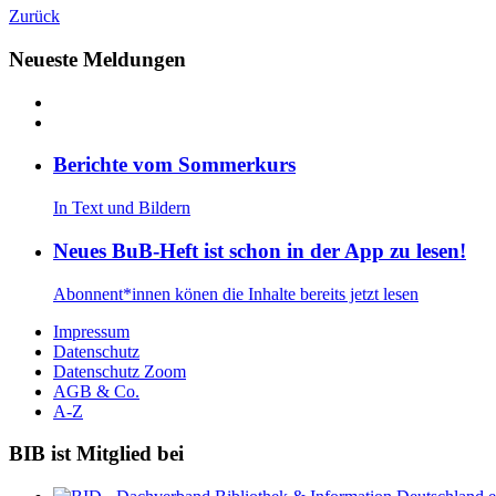
Zurück
Neueste Meldungen
Be­rich­te vom Som­mer­kurs
In Text und Bil­dern
Neu­es BuB-Heft ist schon in der App zu le­sen!
Abon­nent*in­nen kö­nen die In­hal­te be­reits jetzt le­sen
Impressum
Datenschutz
Datenschutz Zoom
AGB & Co.
A-Z
BIB ist Mitglied bei