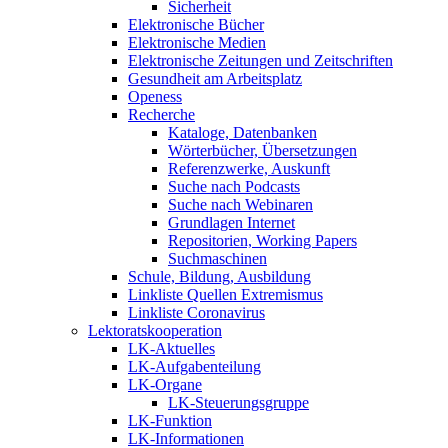
Sicherheit
Elektronische Bücher
Elektronische Medien
Elektronische Zeitungen und Zeitschriften
Gesundheit am Arbeitsplatz
Openess
Recherche
Kataloge, Datenbanken
Wörterbücher, Übersetzungen
Referenzwerke, Auskunft
Suche nach Podcasts
Suche nach Webinaren
Grundlagen Internet
Repositorien, Working Papers
Suchmaschinen
Schule, Bildung, Ausbildung
Linkliste Quellen Extremismus
Linkliste Coronavirus
Lektoratskooperation
LK-Aktuelles
LK-Aufgabenteilung
LK-Organe
LK-Steuerungsgruppe
LK-Funktion
LK-Informationen