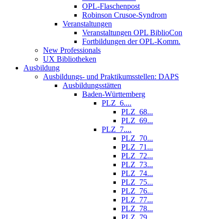
OPL-Flaschenpost
Robinson Crusoe-Syndrom
Veranstaltungen
Veranstaltungen OPL BiblioCon
Fortbildungen der OPL-Komm.
New Professionals
UX Bibliotheken
Ausbildung
Ausbildungs- und Praktikumsstellen: DAPS
Ausbildungsstätten
Baden-Württemberg
PLZ_6....
PLZ_68...
PLZ_69...
PLZ_7....
PLZ_70...
PLZ_71...
PLZ_72...
PLZ_73...
PLZ_74...
PLZ_75...
PLZ_76...
PLZ_77...
PLZ_78...
PLZ_79...