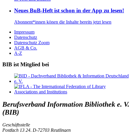
Neu­es BuB-Heft ist schon in der App zu le­sen!
Abon­nent*in­nen kö­nen die In­hal­te be­reits jetzt le­sen
Impressum
Datenschutz
Datenschutz Zoom
AGB & Co.
A-Z
BIB ist Mitglied bei
Berufsverband Information Bibliothek e. V.
(BIB)
Geschäftsstelle
Postfach 13 24, D-72703 Reutlingen