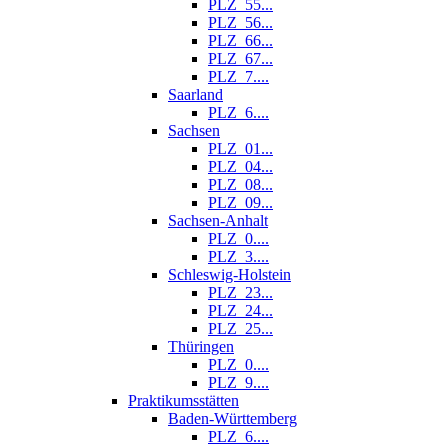
PLZ_55...
PLZ_56...
PLZ_66...
PLZ_67...
PLZ_7....
Saarland
PLZ_6....
Sachsen
PLZ_01...
PLZ_04...
PLZ_08...
PLZ_09...
Sachsen-Anhalt
PLZ_0....
PLZ_3....
Schleswig-Holstein
PLZ_23...
PLZ_24...
PLZ_25...
Thüringen
PLZ_0....
PLZ_9....
Praktikumsstätten
Baden-Württemberg
PLZ_6....