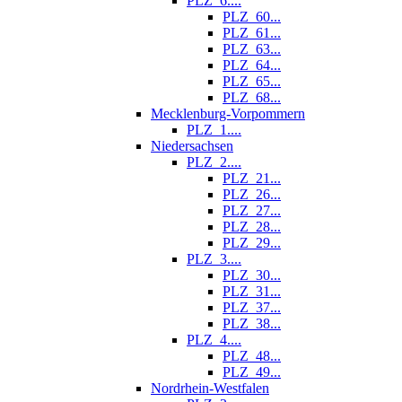
PLZ_6....
PLZ_60...
PLZ_61...
PLZ_63...
PLZ_64...
PLZ_65...
PLZ_68...
Mecklenburg-Vorpommern
PLZ_1....
Niedersachsen
PLZ_2....
PLZ_21...
PLZ_26...
PLZ_27...
PLZ_28...
PLZ_29...
PLZ_3....
PLZ_30...
PLZ_31...
PLZ_37...
PLZ_38...
PLZ_4....
PLZ_48...
PLZ_49...
Nordrhein-Westfalen