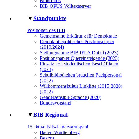
BiblioJobs
BIB-OPUS Volltextserver
▼
Standpunkte
Positionen des BIB
Gemeinsame Erklärung für Demokratie
Demokratiepolitisches Positionspapier
(2019/2024)
Stellungnahme BIB IFLA Dubai (2023)
Positionspapier Quereinsteigende (2023)
Einsatz von studentischen Beschäftigten
(2023)
Schulbibliotheken brauchen Fachpersonal
(2022)
Willkommenskultur Linkliste (2015-2020)
(2022)
Gendersensible Sprache (2020)
Bundesvorstand
▼
BIB Regional
15 aktive BIB-Landesgruppen!
Baden-Württemberg
Bayern