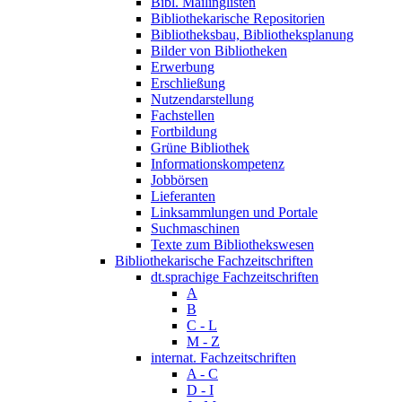
Bibl. Mailinglisten
Bibliothekarische Repositorien
Bibliotheksbau, Bibliotheksplanung
Bilder von Bibliotheken
Erwerbung
Erschließung
Nutzendarstellung
Fachstellen
Fortbildung
Grüne Bibliothek
Informationskompetenz
Jobbörsen
Lieferanten
Linksammlungen und Portale
Suchmaschinen
Texte zum Bibliothekswesen
Bibliothekarische Fachzeitschriften
dt.sprachige Fachzeitschriften
A
B
C - L
M - Z
internat. Fachzeitschriften
A - C
D - I