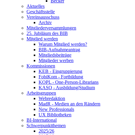
Becker
Aktuelles
Geschäftsstelle
Vereinsausschuss
Archiv
Mitgliederversammlungen
25. Jubiläum des BIB
Mitglied werden
Warum Mitglied werden?
BIB-Aufnahmeantrag
Mitgliedsbeiträge
Mitglieder werben
Kommissionen
KEB - Eingruppierung
FobiKom - Fortbildung
KOPL - One-Person-Librarians
KASQ - Ausbildung|Studium
Arbeitsgruppen
Webredaktion
MadR - Medien an den Rändern
New Professionals
UX Bibliotheken
BI-International
Schwerpunktthemen
2025/26