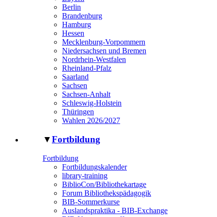
Berlin
Brandenburg
Hamburg
Hessen
Mecklenburg-Vorpommern
Niedersachsen und Bremen
Nordrhein-Westfalen
Rheinland-Pfalz
Saarland
Sachsen
Sachsen-Anhalt
Schleswig-Holstein
Thüringen
Wahlen 2026/2027
▼
Fortbildung
Fortbildung
Fortbildungskalender
library-training
BiblioCon/Bibliothekartage
Forum Bibliothekspädagogik
BIB-Sommerkurse
Auslandspraktika - BIB-Exchange