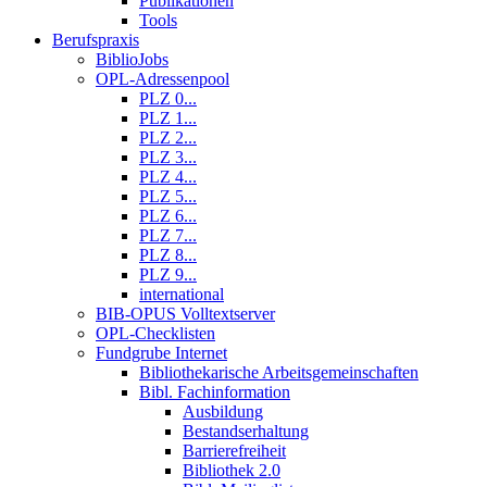
Publikationen
Tools
Berufspraxis
BiblioJobs
OPL-Adressenpool
PLZ 0...
PLZ 1...
PLZ 2...
PLZ 3...
PLZ 4...
PLZ 5...
PLZ 6...
PLZ 7...
PLZ 8...
PLZ 9...
international
BIB-OPUS Volltextserver
OPL-Checklisten
Fundgrube Internet
Bibliothekarische Arbeitsgemeinschaften
Bibl. Fachinformation
Ausbildung
Bestandserhaltung
Barrierefreiheit
Bibliothek 2.0