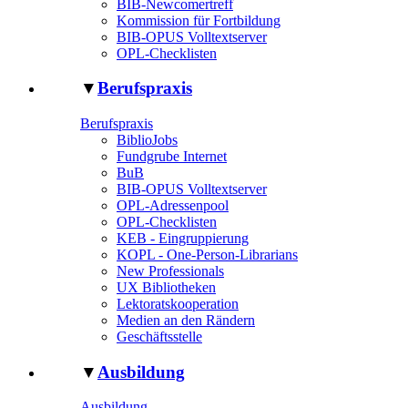
BIB-Newcomertreff
Kommission für Fortbildung
BIB-OPUS Volltextserver
OPL-Checklisten
▼
Berufspraxis
Berufspraxis
BiblioJobs
Fundgrube Internet
BuB
BIB-OPUS Volltextserver
OPL-Adressenpool
OPL-Checklisten
KEB - Eingruppierung
KOPL - One-Person-Librarians
New Professionals
UX Bibliotheken
Lektoratskooperation
Medien an den Rändern
Geschäftsstelle
▼
Ausbildung
Ausbildung