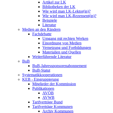
Artikel zur LK
Bibliotheken der LK
Wie wird man LK-Lektor(in)?
Wie wird man LK-Rezensent(in)?
Beispiele
Literatur
Medien an den Rändern
Fachdebatte
Umgang mit rechten Werken
Einordnung von Medien
Vernetzung und Fortbildungen
Materialien und Quellen
Weiterführende Literatur
BuB
BuB-Jahressponsorenabonnement
BuB-Statut
Systematikkooperationen
KEB - Eingruppierung
Mitglieder der Kommission
Publikationen
AVÖB
AVWB
Tarifverträge Bund
Tarifverträge Kommunen
Archiv Kommunen