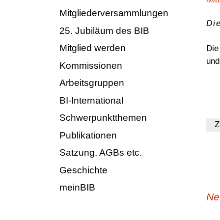
Bundesvorstand
Mitgliederversammlungen
BiblioJobs
Die
25. Jubiläum des BIB
BIB-OPUS Volltextserver
Mitglied werden
Die
und
Kommissionen
Arbeitsgruppen
BI-International
Schwerpunktthemen
Z
Publikationen
Satzung, AGBs etc.
Geschichte
meinBIB
Ne