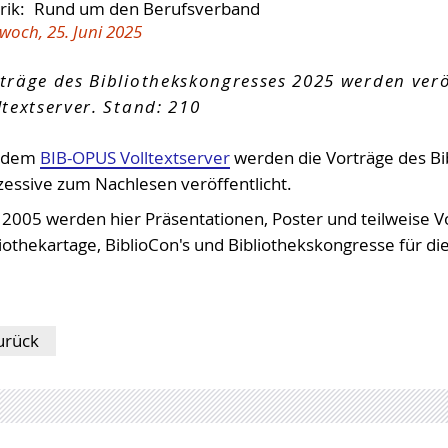
OPL-Checklisten
rik:
Rund um den Berufsverband
Geschäftsstelle
Niedersachsen und Bremen
Wahlen 2026/2027
woch, 25. Juni 2025
träge des Bibliothekskongresses 2025 werden ver
ltextserver. Stand: 210
 dem
BIB-OPUS Volltextserver
werden die Vorträge des Bi
zessive zum Nachlesen veröffentlicht.
t 2005 werden hier Präsentationen, Poster und teilweise 
iothekartage, BiblioCon's und Bibliothekskongresse für di
urück