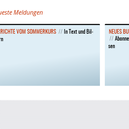
ueste Meldungen
­RICH­TE VOM SOM­MER­KURS
In Text und Bil­
NEU­ES BU
Abon­nen
rn
sen