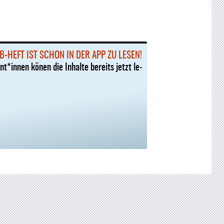
B-HEFT IST SCHON IN DER APP ZU LE­SEN!
t*in­nen kö­nen die In­hal­te be­reits jetzt le­