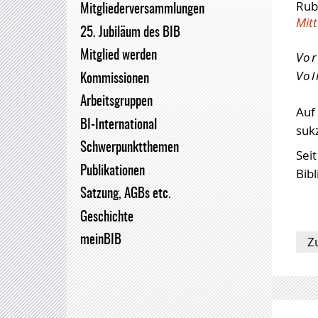
Rub
Mitgliederversammlungen
Bundesvorstand
BiblioJobs
Mitt
25. Jubiläum des BIB
BIB-OPUS Volltextserver
Mitglied werden
Vor
Vol
Kommissionen
Arbeitsgruppen
Auf
BI-International
suk
Schwerpunktthemen
Sei
Publikationen
Bibl
Satzung, AGBs etc.
Geschichte
meinBIB
Z